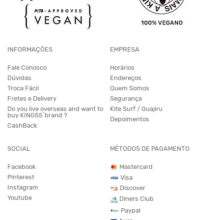
INFORMAÇÕES
EMPRESA
Fale Conosco
Horários
Dúvidas
Endereços
Troca Fácil
Quem Somos
Fretes e Delivery
Segurança
Do you live overseas and want to
Kite Surf / Guajiru
buy KING55´brand ?
Depoimentos
CashBack
SOCIAL
MÉTODOS DE PAGAMENTO
Facebook
Mastercard
Pinterest
Visa
Instagram
Discover
Youtube
Diners Club
Paypal