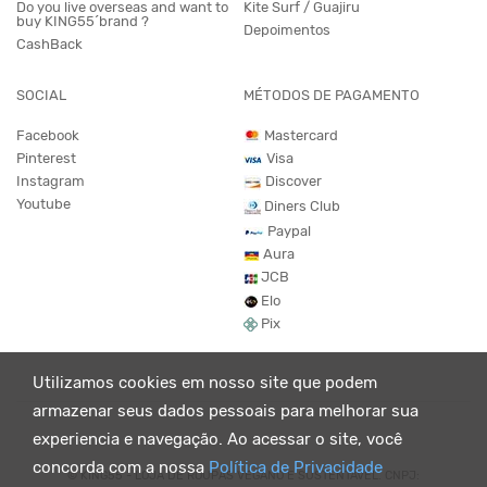
Do you live overseas and want to
Kite Surf / Guajiru
buy KING55´brand ?
Depoimentos
CashBack
SOCIAL
MÉTODOS DE PAGAMENTO
Facebook
Mastercard
Pinterest
Visa
Instagram
Discover
Youtube
Diners Club
Paypal
Aura
JCB
Elo
Pix
Utilizamos cookies em nosso site que podem
armazenar seus dados pessoais para melhorar sua
experiencia e navegação. Ao acessar o site, você
concorda com a nossa
Política de Privacidade
© KING55 - LOJA DE ROUPAS VEGANO E SUSTENTÁVEL. CNPJ: