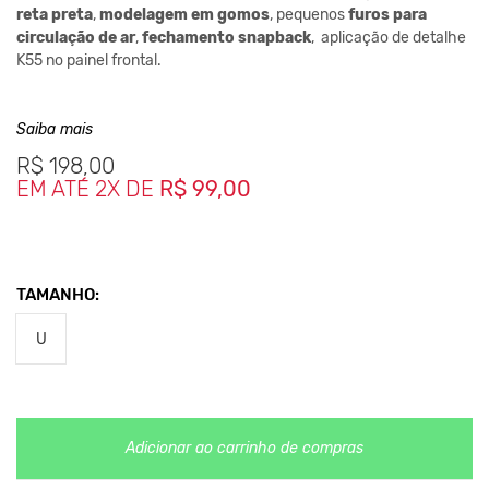
reta preta
,
modelagem em gomos
, pequenos
furos para
circulação de ar
,
fechamento snapback
,
aplicação de detalhe
K55
no painel frontal.
Nos Produtos da King55 não se utilizam nenhum material
de
Saiba mais
origem animal. Além disso, sustentabilidade é algo que
está no
R$
198,00
DNA da marca desde sua fundação.
EM ATÉ 2X DE
R$ 99,00
TAMANHO:
U
Adicionar ao carrinho de compras