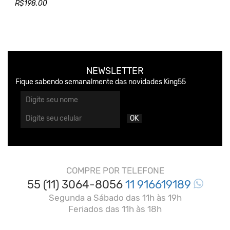
R$198,00
NEWSLETTER
Fique sabendo semanalmente das novidades King55
OK
COMPRE POR TELEFONE
55 (11) 3064-8056
11 916619189
Segunda a Sábado das 11h às 19h
Feriados das 11h às 18h