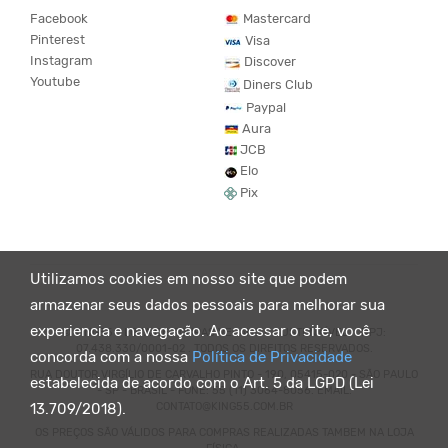
Facebook
Mastercard
Pinterest
Visa
Instagram
Discover
Youtube
Diners Club
Paypal
Aura
JCB
Elo
Pix
Utilizamos cookies em nosso site que podem
armazenar seus dados pessoais para melhorar sua
experiencia e navegação. Ao acessar o site, você
© KING55 - LOJA DE ROUPAS VEGANO E SUSTENTÁVEL. CNPJ:
07.438.330/0001-02 . TODOS OS DIREITOS RESERVADOS.
concorda com a nossa
Política de Privacidade
RUA DOUTOR VIRGÍLIO DE CARVALHO PINTO - 190, 05415-020 - SÃO PAULO
estabelecida de acordo com o Art. 5 da LGPD (Lei
- SP - BRASIL - FONE: 55 (11) 3064-8056. EMAIL:
CONTATO@KING55.COM.BR
13.709/2018).
OS PREÇOS SÃO VÁLIDOS PARA COMPRAS REALIZADAS TAMBEM NA LOJA