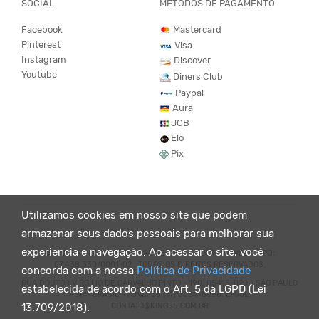
SOCIAL
MÉTODOS DE PAGAMENTO
Facebook
Mastercard
Pinterest
Visa
Instagram
Discover
Youtube
Diners Club
Paypal
Aura
JCB
Elo
Pix
Utilizamos cookies em nosso site que podem
armazenar seus dados pessoais para melhorar sua
experiencia e navegação. Ao acessar o site, você
© KING55 - LOJA DE ROUPAS VEGANO E SUSTENTÁVEL. CNPJ:
07.438.330/0001-02 . TODOS OS DIREITOS RESERVADOS.
concorda com a nossa
Política de Privacidade
RUA DOUTOR VIRGÍLIO DE CARVALHO PINTO - 190, 05415-020 - SÃO PAULO
estabelecida de acordo com o Art. 5 da LGPD (Lei
- SP - BRASIL - FONE: 55 (11) 3064-8056. EMAIL:
CONTATO@KING55.COM.BR
13.709/2018).