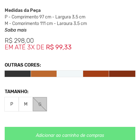
Medidas da Peça
P - Comprimento 97 cm - Largura 3.5 cm
M - Comprimento 111 cm - Largura 3.5 cm
G - Comprimento 123 cm - Largura 3.5 cm
Saiba mais
R$
298,00
EM ATÉ 3X DE
R$ 99,33
*As medidas podem ter variação de até 2 cm
**As cores podem variar conforme a configuração do seu
monitor.
OUTRAS CORES:
Nos Produtos da King55 não se utilizam nenhum material de
origem animal. Além disso, sustentabilidade é algo que está no
DNA da marca desde sua fundação.
TAMANHO:
P
M
G
Adicionar ao carrinho de compras