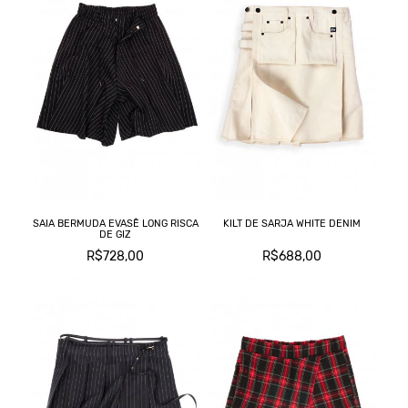
SAIA BERMUDA EVASÊ LONG RISCA
KILT DE SARJA WHITE DENIM
DE GIZ
R$728,00
R$688,00
C
L