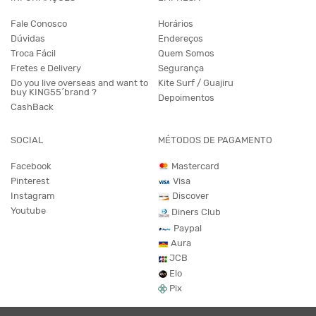
Fale Conosco
Horários
Dúvidas
Endereços
Troca Fácil
Quem Somos
Fretes e Delivery
Segurança
Do you live overseas and want to
Kite Surf / Guajiru
buy KING55´brand ?
Depoimentos
CashBack
SOCIAL
MÉTODOS DE PAGAMENTO
Facebook
Mastercard
Pinterest
Visa
Instagram
Discover
Youtube
Diners Club
Paypal
Aura
JCB
Elo
Pix