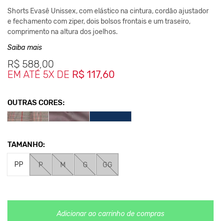
Shorts Evasê Unissex, com elástico na cintura, cordão ajustador
e fechamento com ziper, dois bolsos frontais e um traseiro,
comprimento na altura dos joelhos.
Com toque sóbrio, elegância e muita personalidade, os looks com
Saiba mais
shorts de alfaiataria chegaram com tudo como uma possibilidade
R$
588,00
de peça versátil para diferentes combinações. Esses modelos
EM ATÉ 5X DE
R$ 117,60
trazem sofisticação para o queridinho da moda casual. É uma
peça fácil de combinar, daquele tipo must have do guarda-roupa
que vai possibilitar inúmeras produções. Então dá para usá-la
OUTRAS CORES:
com peças como croppeds e t-shirts. Bem como; blusa de gola
alta, moletons, tricôs e jaquetas.
TAMANHO:
Composição:
PP
P
M
G
GG
100% Poliester
Medidas da Peça
PP- Cintura 36cm – Largura 69cm – Gancho 39cm –
Comprimento 52cm
Adicionar ao carrinho de compras
P- Cintura 37cm – Largura 70cm – Gancho 39cm –