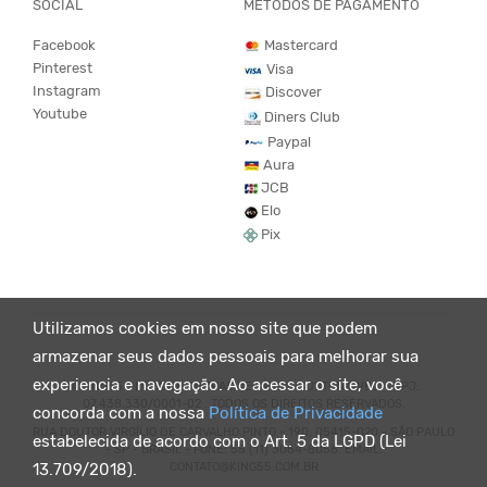
SOCIAL
MÉTODOS DE PAGAMENTO
Facebook
Mastercard
Pinterest
Visa
Instagram
Discover
Youtube
Diners Club
Paypal
Aura
JCB
Elo
Pix
Utilizamos cookies em nosso site que podem
armazenar seus dados pessoais para melhorar sua
experiencia e navegação. Ao acessar o site, você
© KING55 - LOJA DE ROUPAS VEGANO E SUSTENTÁVEL. CNPJ:
07.438.330/0001-02 . TODOS OS DIREITOS RESERVADOS.
concorda com a nossa
Política de Privacidade
RUA DOUTOR VIRGÍLIO DE CARVALHO PINTO - 190, 05415-020 - SÃO PAULO
estabelecida de acordo com o Art. 5 da LGPD (Lei
- SP - BRASIL - FONE: 55 (11) 3064-8056. EMAIL:
CONTATO@KING55.COM.BR
13.709/2018).