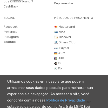
buy KING55´brand ?
Depoimentos
CashBack
SOCIAL
MÉTODOS DE PAGAMENTO
Facebook
Mastercard
Pinterest
Visa
Instagram
Discover
Youtube
Diners Club
Paypal
Aura
JCB
Elo
Pix
Utilizamos cookies em nosso site que podem
armazenar seus dados pessoais para melhorar sua
experiencia e navegação. Ao acessar o site, você
concorda com a nossa
Política de Privacidade
© KING55 - LOJA DE ROUPAS VEGANO E SUSTENTÁVEL. CNPJ:
07.438.330/0001-02 . TODOS OS DIREITOS RESERVADOS.
estabelecida de acordo com o Art. 5 da LGPD (Lei