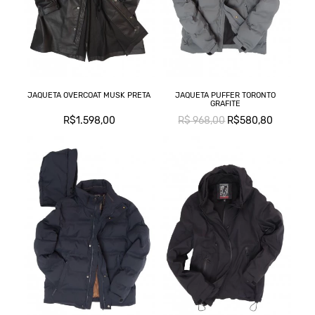
C
L
M
JAQUETA OVERCOAT MUSK PRETA
JAQUETA PUFFER TORONTO
GRAFITE
R$1.598,00
R$ 968,00
R$580,80
T
T
C