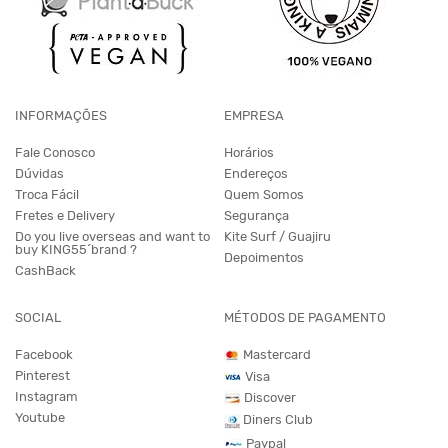
INFORMAÇÕES
EMPRESA
Fale Conosco
Horários
Dúvidas
Endereços
Troca Fácil
Quem Somos
Fretes e Delivery
Segurança
Do you live overseas and want to
Kite Surf / Guajiru
buy KING55´brand ?
Depoimentos
CashBack
SOCIAL
MÉTODOS DE PAGAMENTO
Facebook
Mastercard
Pinterest
Visa
Instagram
Discover
Youtube
Diners Club
Paypal