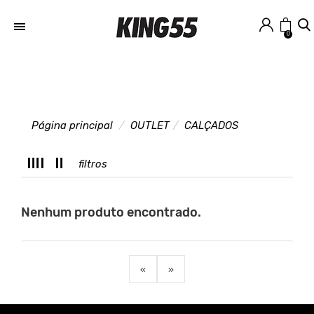
0
Página principal
OUTLET
CALÇADOS
C
L
filtros
Nenhum produto encontrado.
«
»