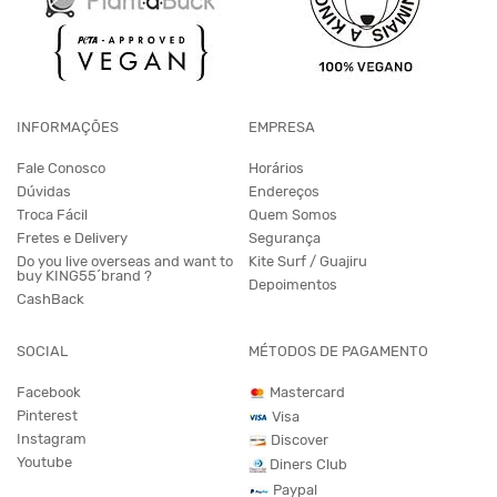
INFORMAÇÕES
EMPRESA
Fale Conosco
Horários
Dúvidas
Endereços
Troca Fácil
Quem Somos
Fretes e Delivery
Segurança
Do you live overseas and want to
Kite Surf / Guajiru
buy KING55´brand ?
Depoimentos
CashBack
SOCIAL
MÉTODOS DE PAGAMENTO
Facebook
Mastercard
Pinterest
Visa
Instagram
Discover
Youtube
Diners Club
Paypal