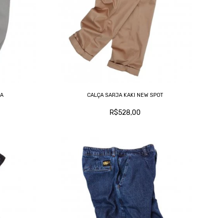
T
GA
CALÇA SARJA KAKI NEW SPOT
R$528,00