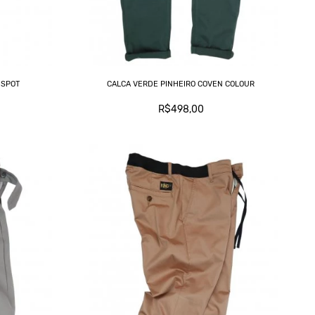
 SPOT
CALCA VERDE PINHEIRO COVEN COLOUR
R$498,00
C
L
M