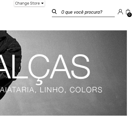
Change Store
0