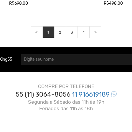
R$698,00
R$498,00
«
1
2
3
4
»
King55
COMPRE POR TELEFONE
55 (11) 3064-8056
11 916619189
Segunda a Sábado das 11h às 19h
Feriados das 11h às 18h