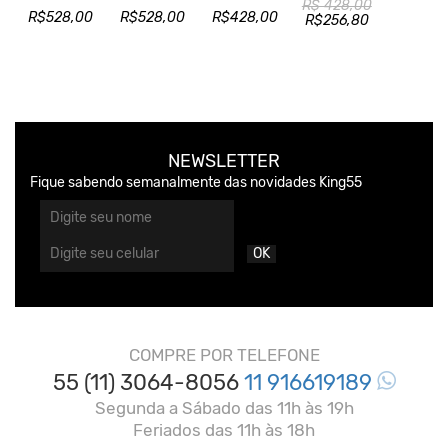
R$ 428,00
R$528,00
R$528,00
R$428,00
R$256,80
NEWSLETTER
Fique sabendo semanalmente das novidades King55
OK
COMPRE POR TELEFONE
55 (11) 3064-8056
11 916619189
Segunda a Sábado das 11h às 19h
Feriados das 11h às 18h