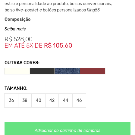
estilo e personalidade ao produto, bolsos convencionais,
bolso
five-pocket e
botões personalizados
King55.
Composição
100% algodão - Produto Desenvolvido no Brasil
Saiba mais
Medidas da peça:
R$
528,00
36 - 39cm Cintura | 103cm Comprimento
EM ATÉ 5X DE
R$ 105,60
38 - 41cm Cintura | 104cm Comprimento
40 - 43cm Cintura | 104cm Comprimento
OUTRAS CORES:
42 - 45cm Cintura | 105cm Comprimento
44 - 47cm Cintura | 105cm Comprimento
46 - 49cm Cintura | 106cm Comprimento
*As medidas podem ter variação de até 2 cm
TAMANHO:
**As cores podem variar conforme a configuração do seu
36
38
40
42
44
46
monitor.
Clique aqui
Para saber mais sobre a manutenção de suas
roupas.
Adicionar ao carrinho de compras
Nos Produtos da King55 não se utilizam nenhum material de