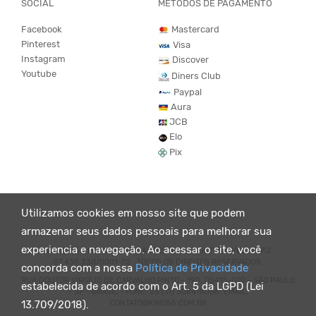
SOCIAL
MÉTODOS DE PAGAMENTO
Facebook
Mastercard
Pinterest
Visa
Instagram
Discover
Youtube
Diners Club
Paypal
Aura
JCB
Elo
Pix
Utilizamos cookies em nosso site que podem
armazenar seus dados pessoais para melhorar sua
experiencia e navegação. Ao acessar o site, você
© KING55 - LOJA DE ROUPAS VEGANO E SUSTENTÁVEL. CNPJ:
07.438.330/0001-02 . TODOS OS DIREITOS RESERVADOS.
concorda com a nossa
Política de Privacidade
RUA DOUTOR VIRGÍLIO DE CARVALHO PINTO - 190, 05415-020 - SÃO PAULO
estabelecida de acordo com o Art. 5 da LGPD (Lei
- SP - BRASIL - FONE: 55 (11) 3064-8056. EMAIL:
CONTATO@KING55.COM.BR
13.709/2018).