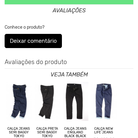
origem animal. Além disso, sustentabilidade é algo que está no
AVALIAÇÕES
DNA da marca desde sua fundação.
Conhece o produto?
Deixar comentário
Avaliações do produto
VEJA TAMBÉM
CALÇA JEANS
CALÇA PRETA
CALÇA JEANS
CALÇA NEW
SEMI BAGGY
SEMI BAGGY
ENGLAND
LIFE JEANS
TOKYO
TOKYO
BLACK BLACK