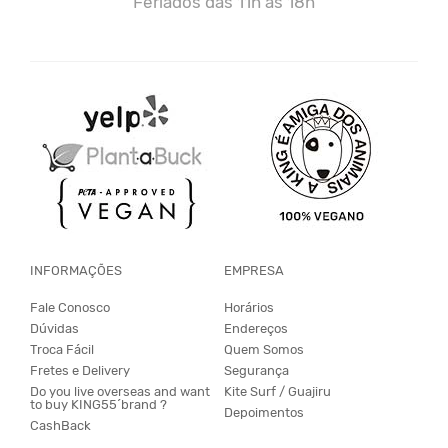
Feriados das 11h às 18h
INFORMAÇÕES
EMPRESA
Fale Conosco
Horários
Dúvidas
Endereços
Troca Fácil
Quem Somos
Fretes e Delivery
Segurança
Do you live overseas and want
Kite Surf / Guajiru
to buy KING55´brand ?
Depoimentos
CashBack