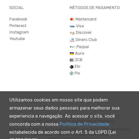
SOCIAL
MÉTODOS DE PAGAMENTO
Facebook
Mastercard
Pinterest
Visa
Instagram
Discover
Youtube
Diners Club
Paypal
Aura
JCB
Elo
Pix
Utilizamos cookies em nosso site que podem
armazenar seus dados pessoais para melhorar sua
experiencia e navegação. Ao acessar o site, você
© KING55 - LOJA DE ROUPAS VEGANO E SUSTENTÁVEL. CNPJ:
07.438.330/0001-02 . TODOS OS DIREITOS RESERVADOS.
concorda com a nossa
Política de Privacidade
RUA DOUTOR VIRGÍLIO DE CARVALHO PINTO - 190, 05415-020 - SÃO PAULO
estabelecida de acordo com o Art. 5 da LGPD (Lei
- SP - BRASIL - FONE: 55 (11) 3064-8056. EMAIL: