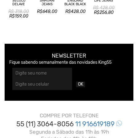
SÉCULO
SAMURAI
ENGLAND
LIFE JEANS
DELAVE
JEANS
BLACK BLACK
R$ 428,00
R$ 318,00
R$648,00
R$428,00
R$256,80
R$159,00
NEWSLETTER
Fique sabendo semanalmente das novidades King55
OK
COMPRE POR TELEFONE
55 (11) 3064-8056
11 916619189
Segunda a Sábado das 11h às 19h