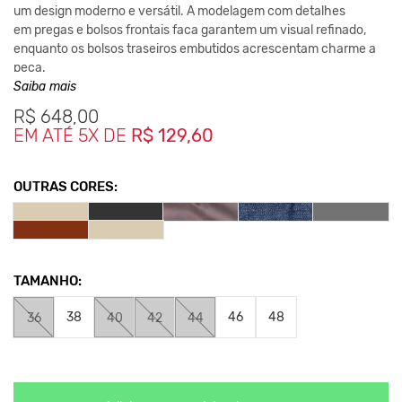
um design moderno e versátil. A modelagem com detalhes
em pregas e bolsos frontais faca garantem um visual refinado,
enquanto os
bolsos traseiros embutidos acrescentam charme a
peça.
Cintura média alta com cós estruturado e passantes.
Saiba mais
Fechamento em zíper + botão de massa para ajuste perfeito.
R$
648,00
Unissex – para todos os estilos, sem abrir mão do conforto
EM ATÉ 5X DE
R$ 129,60
Combina com tudo em qualquer ocasião
:
desde um
look
casual
com tênis e regata até um
outfit elegante
com
camisa e
OUTRAS CORES:
blazer.
Composição:
86% Algodão / 11% Poliester / 3% Elastano
TAMANHO:
Medidas:
36 - Cintura 36cm / Comprimento 103cm
38
46
48
36
40
42
44
38 - Cintura 38cm / Comprimento 104cm
40 - Cintura 40cm / Comprimento 105cm
42 - Cintura 42cm / Comprimento 106cm
44 - Cintura 44cm / Comprimento 107cm
46 - Cintura 46cm / Comprimento 108cm