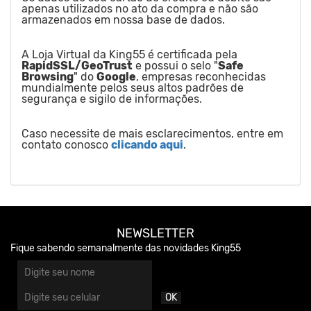
apenas utilizados no ato da compra e não são
armazenados em nossa base de dados.
A Loja Virtual da King55 é certificada pela
RapidSSL/GeoTrust
e possui o selo "
Safe
Browsing
" do
Google
, empresas reconhecidas
mundialmente pelos seus altos padrões de
segurança e sigilo de informações.
Caso necessite de mais esclarecimentos, entre em
contato conosco
clicando aqui
.
NEWSLETTER
Fique sabendo semanalmente das novidades King55
OK