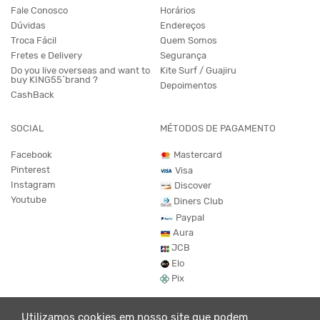
Fale Conosco
Horários
Dúvidas
Endereços
Troca Fácil
Quem Somos
Fretes e Delivery
Segurança
Do you live overseas and want to
Kite Surf / Guajiru
buy KING55´brand ?
Depoimentos
CashBack
SOCIAL
MÉTODOS DE PAGAMENTO
Facebook
Mastercard
Pinterest
Visa
Instagram
Discover
Youtube
Diners Club
Paypal
Aura
JCB
Elo
Pix
Utilizamos cookies em nosso site que podem