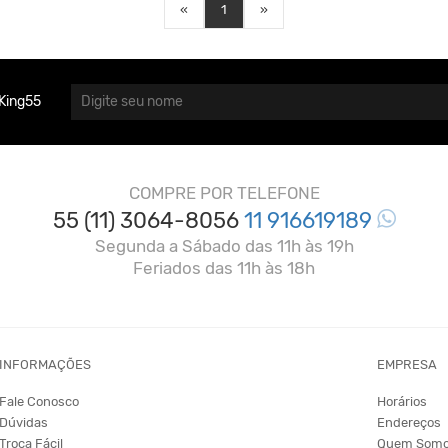
«
1
»
King55
COMPRE POR TELEFONE
55 (11) 3064-8056
11 916619189
Segunda a Sábado das 11h às 19h
Feriados das 11h às 18h
INFORMAÇÕES
EMPRESA
Fale Conosco
Horários
Dúvidas
Endereços
Troca Fácil
Quem Som