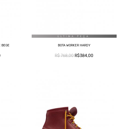
C
E BEGE
BOTA WORKER HARDY
0
R$ 768,00
R$384,00
L
T