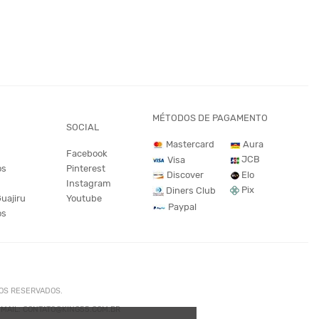
MÉTODOS DE PAGAMENTO
SOCIAL
Mastercard
Aura
Facebook
JCB
Visa
os
Pinterest
Discover
Elo
Instagram
Pix
Diners Club
Guajiru
Youtube
Paypal
os
TOS RESERVADOS.
. EMAIL: CONTATO@KING55.COM.BR