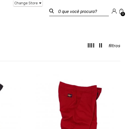
Change Store
0
filtros
T