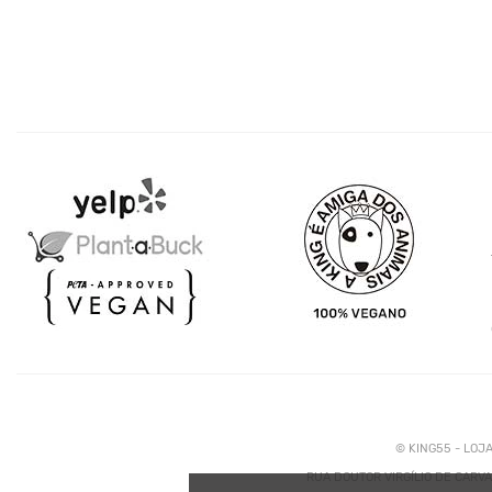
© KING55 - LOJ
RUA DOUTOR VIRGÍLIO DE CARVAL