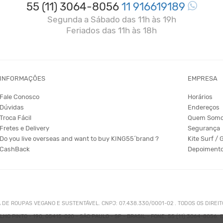
55 (11) 3064-8056
11 916619189
Segunda a Sábado das 11h às 19h
Feriados das 11h às 18h
INFORMAÇÕES
EMPRESA
Fale Conosco
Horários
Dúvidas
Endereços
Troca Fácil
Quem Som
Fretes e Delivery
Segurança
Do you live overseas and want to buy KING55´brand ?
Kite Surf / 
CashBack
Depoiment
A DE ROUPAS VEGANO E SUSTENTÁVEL. CNPJ: 07.438.330/0001-02 . TODOS OS DIREI
HO PINTO - 190, 05415-020 - SÃO PAULO - SP - BRASIL - FONE: 55 (11) 3064-8056