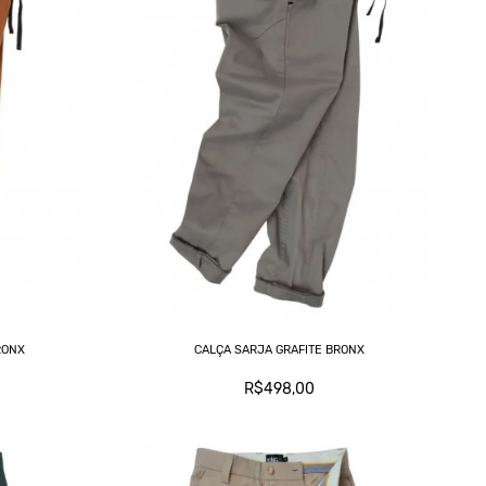
C
L
M
T
RONX
CALÇA SARJA GRAFITE BRONX
R$498,00