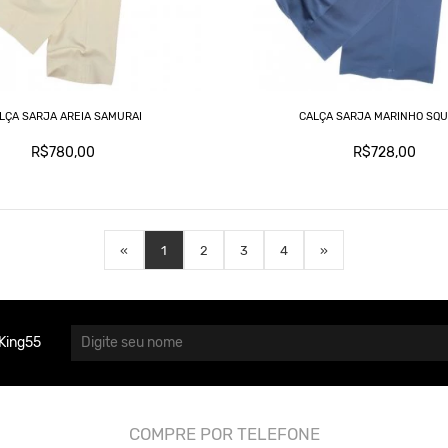
LÇA SARJA AREIA SAMURAI
CALÇA SARJA MARINHO SQ
R$780,00
R$728,00
«
1
2
3
4
»
King55
COMPRE POR TELEFONE