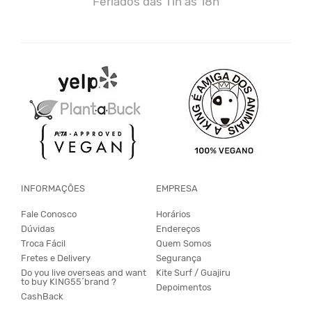
Feriados das 11h às 18h
INFORMAÇÕES
EMPRESA
Fale Conosco
Horários
Dúvidas
Endereços
Troca Fácil
Quem Somos
Fretes e Delivery
Segurança
Do you live overseas and want
Kite Surf / Guajiru
to buy KING55´brand ?
Depoimentos
CashBack