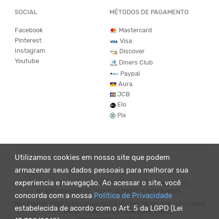
SOCIAL
MÉTODOS DE PAGAMENTO
Facebook
Mastercard
Pinterest
Visa
Instagram
Discover
Youtube
Diners Club
Paypal
Aura
JCB
Elo
Pix
Utilizamos cookies em nosso site que podem
armazenar seus dados pessoais para melhorar sua
experiencia e navegação. Ao acessar o site, você
© KING55 - LOJA DE ROUPAS VEGANO E SUSTENTÁVEL. CNPJ:
07.438.330/0001-02 . TODOS OS DIREITOS RESERVADOS.
concorda com a nossa
Política de Privacidade
RUA DOUTOR VIRGÍLIO DE CARVALHO PINTO - 190, 05415-020 - SÃO PAULO
estabelecida de acordo com o Art. 5 da LGPD (Lei
- SP - BRASIL - FONE: 55 (11) 3064-8056. EMAIL: