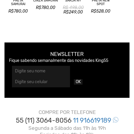
PRETA
CINZA SAMURAI
SARJA NY
PRETA NEW
SAMURAI
SPOT
R$780,00
R$ 498,00
R$780,00
R$528,00
R$249,00
NEWSLETTER
Fique sabendo semanalmente das novidades King55
OK
COMPRE POR TELEFONE
55 (11) 3064-8056
11 916619189
Segunda a Sábado das 11h às 19h