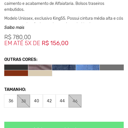
caimento e acabamento de Alfaiataria. Bolsos traseiros
embutidos.
Modelo Unissex, exclusivo King55. Possui cintura média alta e cós
com passantes, fechamento em zíper e botão de massa.
Saiba mais
Esta Calça é muito Confortavel, Chic e Versatil, para quem busca
R$
780,00
um Produto de Qualidade com muito Conceito. Usavel com T-
EM ATÉ 5X DE
R$ 156,00
shirts, Regatas, Camisas, Blazers, etc...
Composição:
OUTRAS CORES:
97% Algodão / 3% Elastano
Medidas:
36 Cintura 37cm / Comprimento 94cm
38 Cintura 39cm / Comprimento 95cm
TAMANHO:
40 Cintura 41cm / Comprimento 96cm
42 Cintura 43cm / Comprimento 97cm
36
40
42
44
38
46
44 Cintura 45cm / Comprimento 98cm
46 Cintura 47cm / Comprimento 99cm
*As medidas podem sofrer variação de até 2 cm.