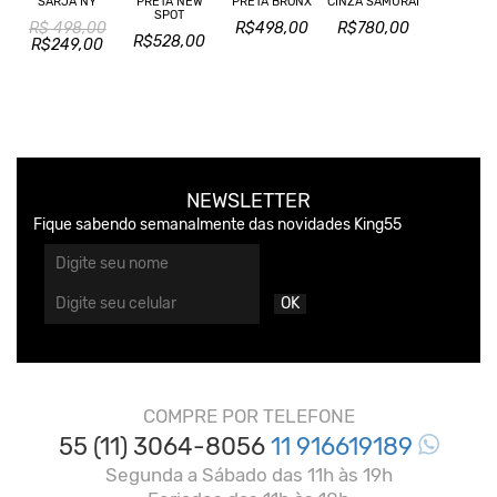
SARJA NY
PRETA NEW
PRETA BRONX
CINZA SAMURAI
SPOT
R$ 498,00
R$498,00
R$780,00
R$528,00
R$249,00
NEWSLETTER
Fique sabendo semanalmente das novidades King55
OK
COMPRE POR TELEFONE
55 (11) 3064-8056
11 916619189
Segunda a Sábado das 11h às 19h