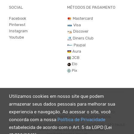
SOCIAL
MÉTODOS DE PAGAMENTO
Facebook
Mastercard
Pinterest
Visa
Instagram
Discover
Youtube
Diners Club
Paypal
Aura
JCB
Elo
Pix
Utilizamos cookies em nosso site que podem
armazenar seus dados pessoais para melhorar sua
experiencia e navegação. Ao acessar o site, você
© KING55 - LOJA DE ROUPAS VEGANO E SUSTENTÁVEL. CNPJ:
07.438.330/0001-02 . TODOS OS DIREITOS RESERVADOS.
concorda com a nossa
Política de Privacidade
RUA DOUTOR VIRGÍLIO DE CARVALHO PINTO - 190, 05415-020 - SÃO PAULO
estabelecida de acordo com o Art. 5 da LGPD (Lei
- SP - BRASIL - FONE: 55 (11) 3064-8056. EMAIL: