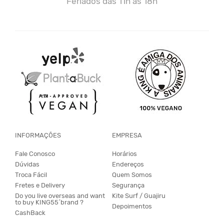
Feriados das 11h às 18h
INFORMAÇÕES
EMPRESA
Fale Conosco
Horários
Dúvidas
Endereços
Troca Fácil
Quem Somos
Fretes e Delivery
Segurança
Do you live overseas and want
Kite Surf / Guajiru
to buy KING55´brand ?
Depoimentos
CashBack