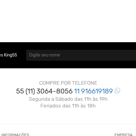
s King55
COMPRE POR TELEFONE
55 (11) 3064-8056
11 916619189
Segunda a Sábado das 11h às 19h
Feriados das 11h às 18h
INFORMAÇÕES
EMPRESA