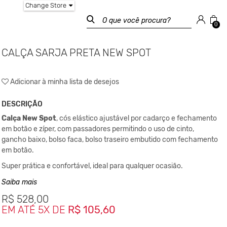
Change Store
0
CALÇA SARJA PRETA NEW SPOT
Adicionar à minha lista de desejos
DESCRIÇÃO
Calça New Spot
,
cós elástico ajustável por cadarço e fechamento
em botão e zíper, com passadores permitindo o uso de cinto,
gancho baixo, bolso faca, bolso traseiro embutido com fechamento
em botão.
Super prática e confortável, ideal para qualquer ocasião.
Saiba mais
Composição
R$
528,00
Sarja - 98%
EM ATÉ 5X DE
algodão,
R$ 105,60
2%
elastano.
Medidas da peça: