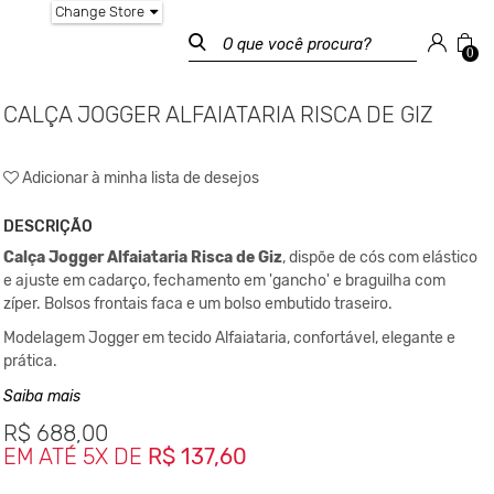
Change Store
0
CALÇA JOGGER ALFAIATARIA RISCA DE GIZ
Adicionar à minha lista de desejos
DESCRIÇÃO
Calça Jogger Alfaiataria Risca de Giz
, dispõe de cós com elástico
e ajuste em cadarço, fechamento em 'gancho' e braguilha com
zíper. Bolsos frontais faca e um bolso embutido traseiro.
Modelagem Jogger em tecido Alfaiataria, confortável, elegante e
prática.
Composição:
Saiba mais
82% Poliéster / 15% Viscose / 3% Elastano
R$
688,00
EM ATÉ 5X DE
R$ 137,60
Medidas da peça: