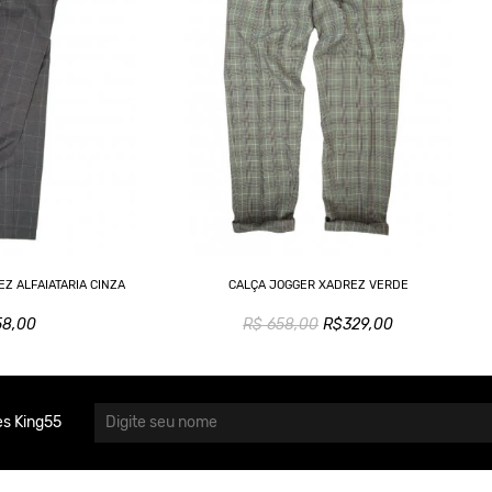
Z ALFAIATARIA CINZA
CALÇA JOGGER XADREZ VERDE
58,00
R$ 658,00
R$329,00
s King55