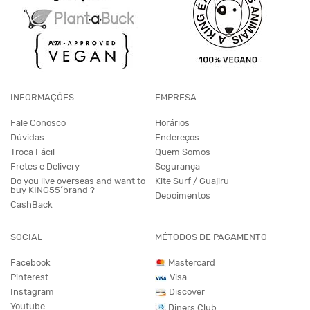
INFORMAÇÕES
EMPRESA
Fale Conosco
Horários
Dúvidas
Endereços
Troca Fácil
Quem Somos
Fretes e Delivery
Segurança
Do you live overseas and want to
Kite Surf / Guajiru
buy KING55´brand ?
Depoimentos
CashBack
SOCIAL
MÉTODOS DE PAGAMENTO
Facebook
Mastercard
Pinterest
Visa
Instagram
Discover
Youtube
Diners Club