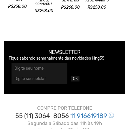
SKULL
SLIM ILHÓS
AZUL MARINHO
CONHAQUE
R$258,00
R$268,00
R$258,00
R$298,00
NEWSLETTER
Fique sabendo semanalmente das novidades King55
OK
COMPRE POR TELEFONE
55 (11) 3064-8056
11 916619189
Segunda a Sábado das 11h às 19h