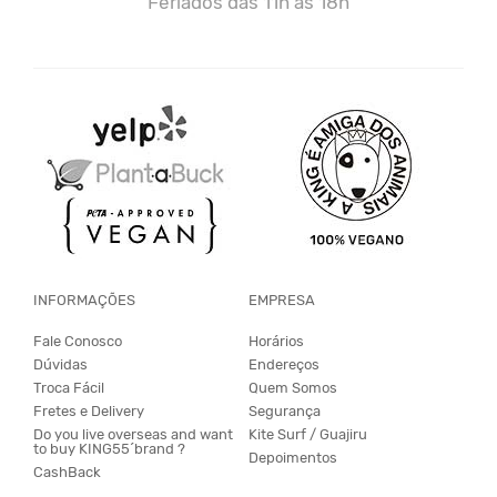
Feriados das 11h às 18h
INFORMAÇÕES
EMPRESA
Fale Conosco
Horários
Dúvidas
Endereços
Troca Fácil
Quem Somos
Fretes e Delivery
Segurança
Do you live overseas and want
Kite Surf / Guajiru
to buy KING55´brand ?
Depoimentos
CashBack