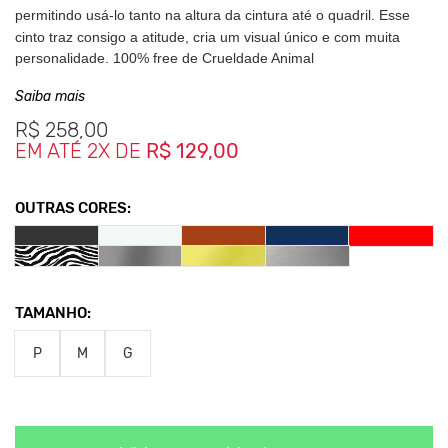
permitindo usá-lo tanto na altura da cintura até o quadril. E
sse
cinto traz consigo a atitude, cria um visual único e com muita
personalidade. 100% free de Crueldade Animal
Saiba mais
Medidas da peça
R$
258,00
P - Comprimento 92 cm - Largura 2 cm
EM ATÉ 2X DE
R$ 129,00
M - Comprimento 111 cm - Largura 2 cm
G - Comprimento 122 cm - Largura 2 cm
OUTRAS CORES:
Clique aqui
Para saber mais sobre os cuidados com seu
acessório.
Nos Produtos da King55 não se utilizam nenhum material
de
TAMANHO:
origem animal. Além disso, sustentabilidade é algo que
está no
P
M
DNA da marca desde sua fundação.
G