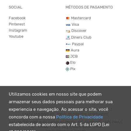
SOCIAL
MÉTODOS DE PAGAMENTO
Facebook
Mastercard
Pinterest
Visa
Instagram
Discover
Youtube
Diners Club
Paypal
Aura
JCB
Elo
Pix
Utilizamos cookies em nosso site que podem
armazenar seus dados pessoais para melhorar sua
experiencia e navegação. Ao acessar o site, você
© KING55 - LOJA DE ROUPAS VEGANO E SUSTENTÁVEL. CNPJ:
07.438.330/0001-02 . TODOS OS DIREITOS RESERVADOS.
concorda com a nossa
Política de Privacidade
RUA DOUTOR VIRGÍLIO DE CARVALHO PINTO - 190, 05415-020 - SÃO PAULO
estabelecida de acordo com o Art. 5 da LGPD (Lei
- SP - BRASIL - FONE: 55 (11) 3064-8056. EMAIL: