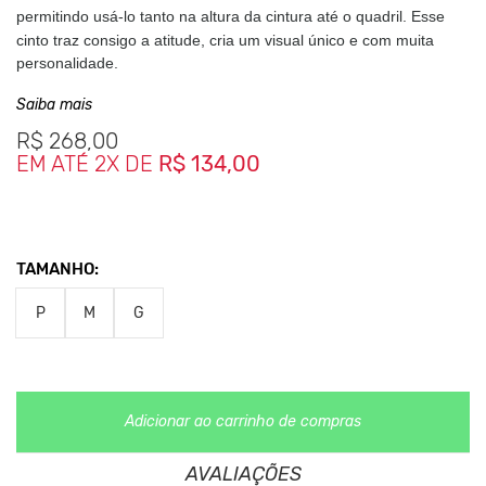
permitindo usá-lo tanto na altura da cintura até o quadril. E
sse
cinto traz consigo a atitude, cria um visual único e com muita
personalidade.
Saiba mais
Medidas da peça
R$
268,00
P - Comprimento 108 cm - Largura 2 cm
EM ATÉ 2X DE
R$ 134,00
M - Comprimento 119 cm - Largura 2 cm
G - Comprimento 129 cm - Largura 2 cm
TAMANHO:
Clique aqui
Para saber mais sobre os cuidados com seu
P
M
G
acessório.
Nos Produtos da King55 não se utilizam nenhum material
de
origem animal. Além disso, sustentabilidade é algo que
está no
DNA da marca desde sua fundação.
Adicionar ao carrinho de compras
AVALIAÇÕES