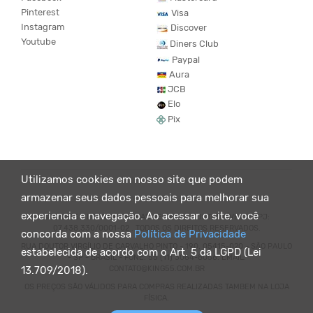
Pinterest
Visa
Instagram
Discover
Youtube
Diners Club
Paypal
Aura
JCB
Elo
Pix
Utilizamos cookies em nosso site que podem
armazenar seus dados pessoais para melhorar sua
experiencia e navegação. Ao acessar o site, você
© KING55 - LOJA DE ROUPAS VEGANO E SUSTENTÁVEL. CNPJ:
07.438.330/0001-02 . TODOS OS DIREITOS RESERVADOS.
concorda com a nossa
Política de Privacidade
RUA DOUTOR VIRGÍLIO DE CARVALHO PINTO - 190, 05415-020 - SÃO PAULO
estabelecida de acordo com o Art. 5 da LGPD (Lei
- SP - BRASIL - FONE: 55 (11) 3064-8056. EMAIL:
CONTATO@KING55.COM.BR
13.709/2018).
OS PREÇOS SÃO VÁLIDOS PARA COMPRAS REALIZADAS TAMBEM NA LOJA
FÍSICA.