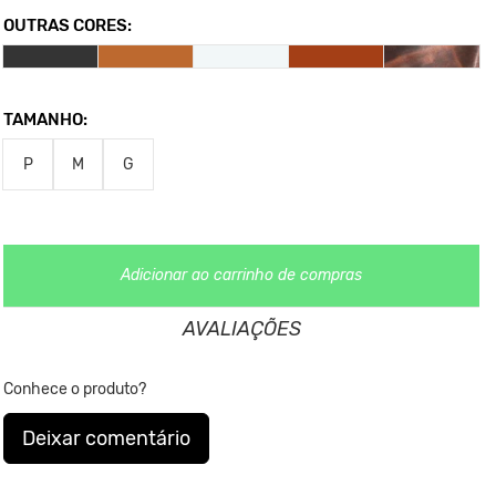
monitor.
OUTRAS CORES:
Nos Produtos da King55 não se utilizam nenhum material
de
origem animal. Além disso, sustentabilidade é algo que
está no
DNA da marca desde sua fundação.
TAMANHO:
P
M
G
Adicionar ao carrinho de compras
AVALIAÇÕES
Conhece o produto?
Deixar comentário