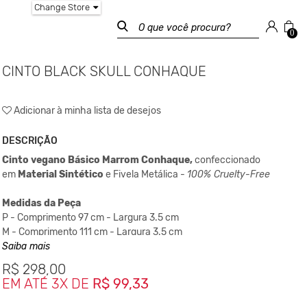
Change Store
0
CINTO BLACK SKULL CONHAQUE
Adicionar à minha lista de desejos
DESCRIÇÃO
Cinto vegano Básico Marrom Conhaque,
confeccionado
em
Material Sintético
e Fivela Metálica -
100% Cruelty-Free
Medidas da Peça
P - Comprimento 97 cm - Largura 3.5 cm
M - Comprimento 111 cm - Largura 3.5 cm
G - Comprimento 123 cm - Largura 3.5 cm
Saiba mais
R$
298,00
EM ATÉ 3X DE
R$ 99,33
*As medidas podem ter variação de até 2 cm
**As cores podem variar conforme a configuração do seu