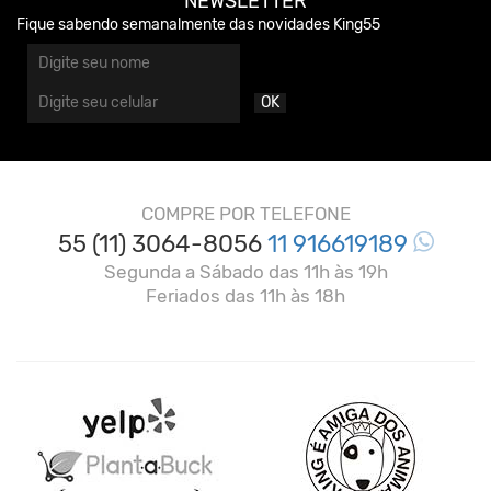
NEWSLETTER
Fique sabendo semanalmente das novidades King55
OK
COMPRE POR TELEFONE
55 (11) 3064-8056
11 916619189
Segunda a Sábado das 11h às 19h
Feriados das 11h às 18h