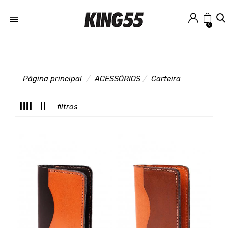
0
Página principal
ACESSÓRIOS
Carteira
T
filtros
C
L