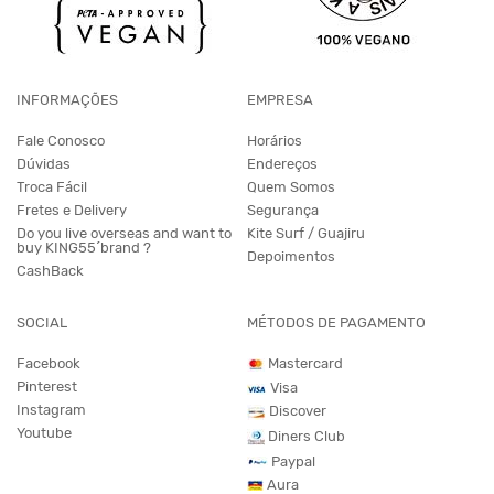
INFORMAÇÕES
EMPRESA
Fale Conosco
Horários
Dúvidas
Endereços
Troca Fácil
Quem Somos
Fretes e Delivery
Segurança
Do you live overseas and want to
Kite Surf / Guajiru
buy KING55´brand ?
Depoimentos
CashBack
SOCIAL
MÉTODOS DE PAGAMENTO
Facebook
Mastercard
Pinterest
Visa
Instagram
Discover
Youtube
Diners Club
Paypal
Aura