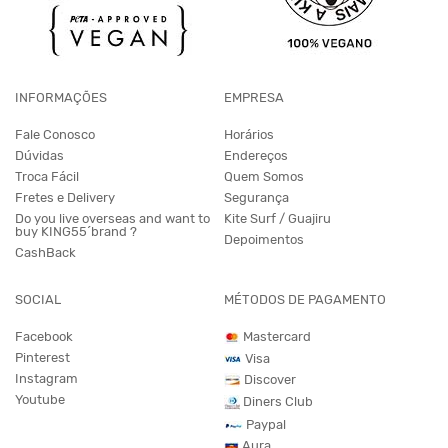
INFORMAÇÕES
EMPRESA
Fale Conosco
Horários
Dúvidas
Endereços
Troca Fácil
Quem Somos
Fretes e Delivery
Segurança
Do you live overseas and want to
Kite Surf / Guajiru
buy KING55´brand ?
Depoimentos
CashBack
SOCIAL
MÉTODOS DE PAGAMENTO
Facebook
Mastercard
Pinterest
Visa
Instagram
Discover
Youtube
Diners Club
Paypal
Aura