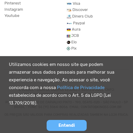
Pinterest
Visa
Instagram
Discover
Youtube
Diners Club
Paypal
Aura
JCB
Elo
Pix
Utilizamos cookies em nosso site que podem
armazenar seus dados pessoais para melhorar sua
experiencia e navegação. Ao acessar o site, você
concorda com a nossa
Política de Privacidade
© KING55 - LOJA DE ROUPAS VEGANO E SUSTENTÁVEL. CNPJ:
07.438.330/0001-02 . TODOS OS DIREITOS RESERVADOS.
estabelecida de acordo com o Art. 5 da LGPD (Lei
RUA DOUTOR VIRGÍLIO DE CARVALHO PINTO - 190, 05415-020 - SÃO PAULO - SP
13.709/2018).
- BRASIL - FONE: 55 (11) 3064-8056. EMAIL: CONTATO@KING55.COM.BR
OS PREÇOS SÃO VÁLIDOS PARA COMPRAS REALIZADAS TAMBEM NA LOJA FÍSICA.
Entendi
Powered by