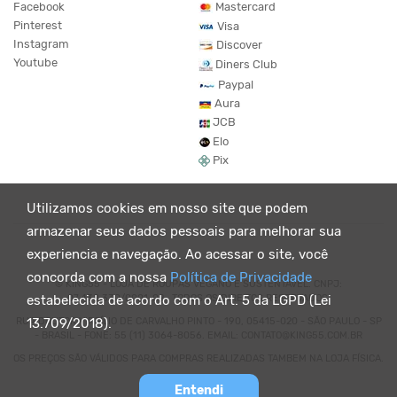
Facebook
Mastercard
Pinterest
Visa
Instagram
Discover
Youtube
Diners Club
Paypal
Aura
JCB
Elo
Pix
Utilizamos cookies em nosso site que podem
armazenar seus dados pessoais para melhorar sua
experiencia e navegação. Ao acessar o site, você
concorda com a nossa
Política de Privacidade
© KING55 - LOJA DE ROUPAS VEGANO E SUSTENTÁVEL. CNPJ:
07.438.330/0001-02 . TODOS OS DIREITOS RESERVADOS.
estabelecida de acordo com o Art. 5 da LGPD (Lei
RUA DOUTOR VIRGÍLIO DE CARVALHO PINTO - 190, 05415-020 - SÃO PAULO - SP
13.709/2018).
- BRASIL - FONE: 55 (11) 3064-8056. EMAIL: CONTATO@KING55.COM.BR
OS PREÇOS SÃO VÁLIDOS PARA COMPRAS REALIZADAS TAMBEM NA LOJA FÍSICA.
Entendi
Powered by