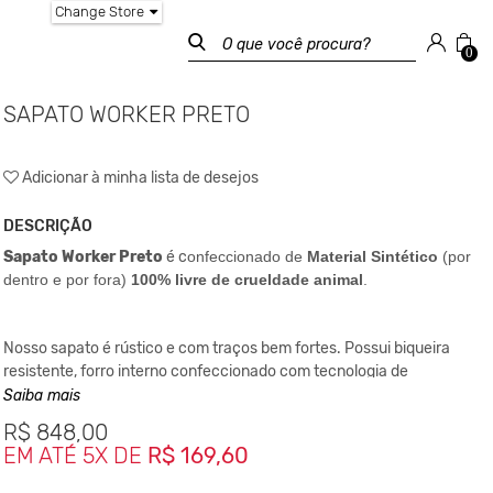
Change Store
0
SAPATO WORKER PRETO
Adicionar à minha lista de desejos
DESCRIÇÃO
Sapato Worker Preto
é c
onfeccionado de
Material Sintético
(por
dentro e por fora)
100% livre de crueldade animal
.
Nosso sapato é rústico e com traços bem fortes. Possui biqueira
resistente, forro interno confeccionado com tecnologia de
absorção de umidade, costura manual e solado VIBRAM.
Saiba mais
Cabedal composto por tecido microfibra sintético e fechamento
R$
848,00
com cadarço de cordão.
Confortavél e estiloso para o dia-a-dia
EM ATÉ 5X DE
R$ 169,60
e
até mesmo para
ocasiões sociais.