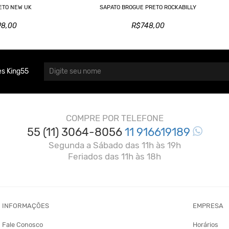
ETO NEW UK
SAPATO BROGUE PRETO ROCKABILLY
98,00
R$748,00
s King55
COMPRE POR TELEFONE
55 (11) 3064-8056
11 916619189
Segunda a Sábado das 11h às 19h
Feriados das 11h às 18h
INFORMAÇÕES
EMPRESA
Fale Conosco
Horários