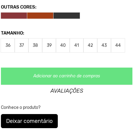
OUTRAS CORES:
*As medidas podem sofrer variação de até 1cm.
**As cores podem variar conforme a configuração do seu
monitor.
TAMANHO:
Clique aqui
Para saber mais sobre a manutenção de seus
calçados.
36
37
38
39
40
41
42
43
44
Nos Produtos da King55 não se utilizam nenhum material
de
origem animal. Além disso, sustentabilidade é algo que
está no
DNA da marca desde sua fundação.
Adicionar ao carrinho de compras
AVALIAÇÕES
Conhece o produto?
Veja abaixo tabela de tamanhos comparados a numerçao europeia.
Deixar comentário