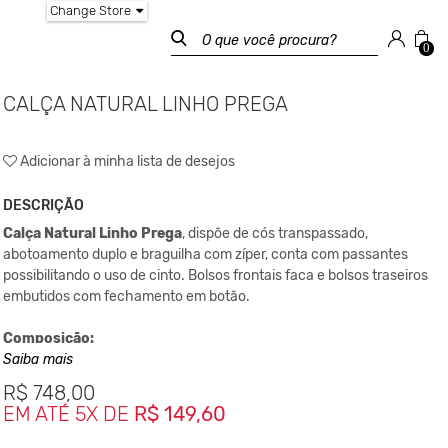
Change Store
0
CALÇA NATURAL LINHO PREGA
Adicionar à minha lista de desejos
DESCRIÇÃO
Calça Natural Linho Prega
, dispõe de cós transpassado,
abotoamento duplo e braguilha com zíper, conta com passantes
possibilitando o uso de cinto. Bolsos frontais faca e bolsos traseiros
embutidos com fechamento em botão.
Composição:
Saiba mais
52% Linho
R$
748,00
46% Viscose
EM ATÉ 5X DE
R$ 149,60
02% Elastano
Medidas da peça: