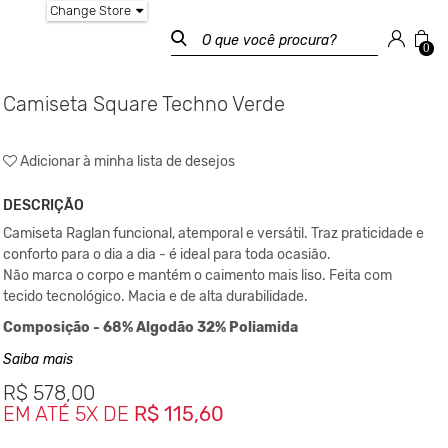
Change Store
0
Camiseta Square Techno Verde
Adicionar à minha lista de desejos
DESCRIÇÃO
Camiseta Raglan funcional, atemporal e versátil. Traz praticidade e
conforto para o dia a dia - é ideal para toda ocasião.
Não marca o corpo e mantém o caimento mais liso. Feita com
tecido tecnológico. Macia e de alta durabilidade.
Composição - 68% Algodão 32% Poliamida
Medidas:
Saiba mais
PP - Largura 65cm / Comprimento 66cm
R$
578,00
P - Largura 66cm / Comprimento 67cm
EM ATÉ 5X DE
R$ 115,60
M - Largura 67cm / Comprimento 68cm
G - Largura 70cm / Comprimento 72cm