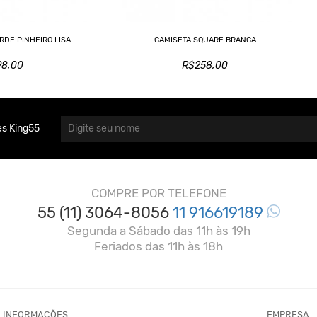
RDE PINHEIRO LISA
CAMISETA SQUARE BRANCA
98,00
R$258,00
s King55
COMPRE POR TELEFONE
55 (11) 3064-8056
11 916619189
Segunda a Sábado das 11h às 19h
Feriados das 11h às 18h
INFORMAÇÕES
EMPRESA