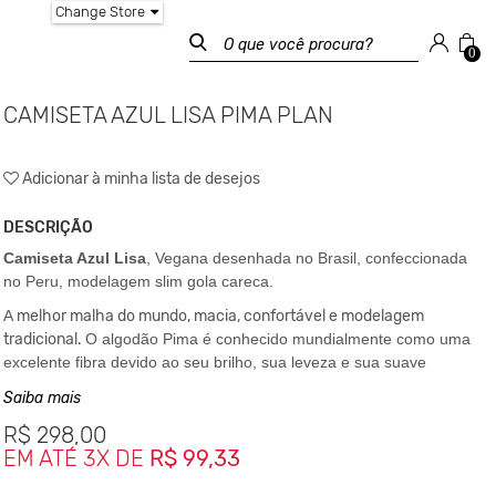
Change Store
0
CAMISETA AZUL LISA PIMA PLAN
Adicionar à minha lista de desejos
DESCRIÇÃO
Camiseta Azul Lisa
, Vegana desenhada no Brasil, confeccionada
no Peru, modelagem slim gola careca.
A
melhor malha do mundo, macia, confortável e modelagem
tradicional.
O algodão Pima é conhecido mundialmente como uma
excelente fibra devido ao seu brilho, sua leveza e sua suave
textura.
Saiba mais
É um tecido que não perde o brilho e após lavado não cria bolinha.
R$
298,00
Composição
EM ATÉ 3X DE
R$ 99,33
100% algodão Pima.