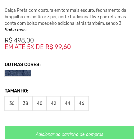
Calça Preta com costura em tom mais escuro, fechamento da
braguilha em botão e zíper, corte tradicional five pockets, mas
conta com bolso moedeiro adicional atrás também, sendo 3
bolsos frontais e três bolsos traseiros.
Saiba mais
R$
498,00
Super prática, confortável e com ótimo caimento, ideal para o
EM ATÉ 5X DE
R$ 99,60
dia-a-dia complementando seu look de forma despojada.
Composição:
92% Algodão / 06% Elastanomultiester / 02% Elastano
OUTRAS CORES:
Medidas da peça
36 - Cintura 36cm / Comprimento 106cm
38 - Cintura 38cm / Comprimento 107cm
TAMANHO:
40 - Cintura 40cm / Comprimento 108cm
42 - Cintura 42cm / Comprimento 109cm
36
38
40
42
44
46
44 - Cintura 44cm / Comprimento 110cm
46 - Cintura 46cm / Comprimento 110cm
*As medidas podem ter variação de até 2 cm
**As cores podem variar conforme a configuração do seu
monitor.
Adicionar ao carrinho de compras