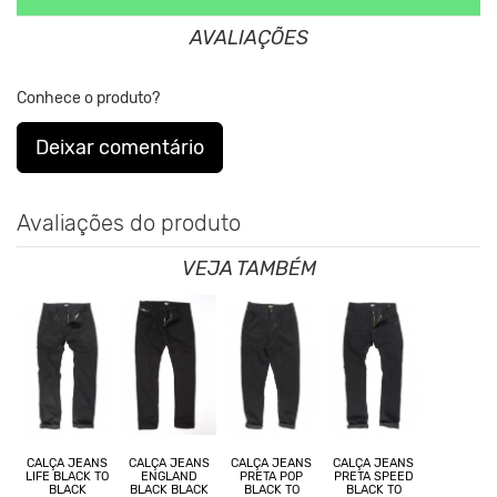
Clique aqui
Para saber mais sobre a manutenção de suas
AVALIAÇÕES
roupas.
Conhece o produto?
Nos Produtos da King55 não se utilizam nenhum material de
origem animal. Além disso, sustentabilidade é algo que está no
Deixar comentário
DNA da marca desde sua fundação.
Avaliações do produto
VEJA TAMBÉM
CALÇA JEANS
CALÇA JEANS
CALÇA JEANS
CALÇA JEANS
LIFE BLACK TO
ENGLAND
PRETA POP
PRETA SPEED
BLACK
BLACK BLACK
BLACK TO
BLACK TO