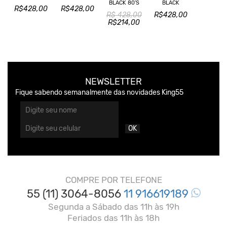
BLACK 80'S
BLACK
R$428,00
R$428,00
R$ 428,00
R$428,00
R$214,00
NEWSLETTER
Fique sabendo semanalmente das novidades King55
OK
COMPRE POR TELEFONE
55 (11) 3064-8056
11 916619189
Segunda a Sábado das 11h às 19h
Feriados das 11h às 18h