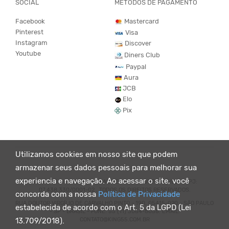
SOCIAL
MÉTODOS DE PAGAMENTO
Facebook
Mastercard
Pinterest
Visa
Instagram
Discover
Youtube
Diners Club
Paypal
Aura
JCB
Elo
Pix
Utilizamos cookies em nosso site que podem
armazenar seus dados pessoais para melhorar sua
experiencia e navegação. Ao acessar o site, você
© KING55 - LOJA DE ROUPAS VEGANO E SUSTENTÁVEL. CNPJ:
07.438.330/0001-02 . TODOS OS DIREITOS RESERVADOS.
concorda com a nossa
Política de Privacidade
RUA DOUTOR VIRGÍLIO DE CARVALHO PINTO - 190, 05415-020 - SÃO PAULO
estabelecida de acordo com o Art. 5 da LGPD (Lei
- SP - BRASIL - FONE: 55 (11) 3064-8056. EMAIL:
CONTATO@KING55.COM.BR
13.709/2018).