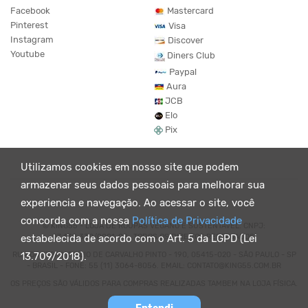
Facebook
Mastercard
Pinterest
Visa
Instagram
Discover
Youtube
Diners Club
Paypal
Aura
JCB
Elo
Pix
Utilizamos cookies em nosso site que podem
armazenar seus dados pessoais para melhorar sua
experiencia e navegação. Ao acessar o site, você
concorda com a nossa
Política de Privacidade
© KING55 - LOJA DE ROUPAS VEGANO E SUSTENTÁVEL. CNPJ:
07.438.330/0001-02 . TODOS OS DIREITOS RESERVADOS.
estabelecida de acordo com o Art. 5 da LGPD (Lei
RUA DOUTOR VIRGÍLIO DE CARVALHO PINTO - 190, 05415-020 - SÃO PAULO - SP
13.709/2018).
- BRASIL - FONE: 55 (11) 3064-8056. EMAIL: CONTATO@KING55.COM.BR
OS PREÇOS SÃO VÁLIDOS PARA COMPRAS REALIZADAS TAMBEM NA LOJA FÍSICA.