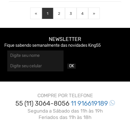
«
1
2
3
4
»
NEWSLETTER
Fique sabendo semanalmente das novidades King55
OK
COMPRE POR TELEFONE
55 (11) 3064-8056
11 916619189
Segunda a Sábado das 11h às 19h
Feriados das 11h às 18h