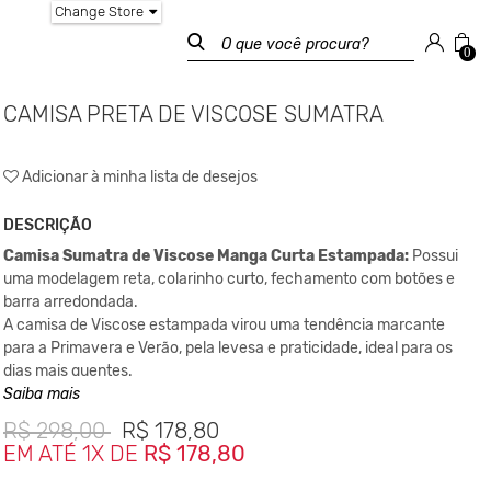
Change Store
0
CAMISA PRETA DE VISCOSE SUMATRA
Adicionar à minha lista de desejos
DESCRIÇÃO
Camisa Sumatra de Viscose Manga Curta Estampada:
Possui
uma modelagem reta, colarinho curto, fechamento com botões e
barra arredondada.
A camisa de Viscose estampada virou uma tendência marcante
para a Primavera e Verão, pela levesa e praticidade, ideal para os
dias mais quentes.
Saiba mais
Mesmo sendo um tecido sintético, sua origem é natural a partir dos
R$
298,00
R$
178,80
restos de madeiras pouco resinadas ou do linter da semente do
EM ATÉ 1X DE
R$ 178,80
algodão,
proporcionam um otimo caimento que tambem ajuda na
absorção da transpiração, permitindo que você se sinta mais