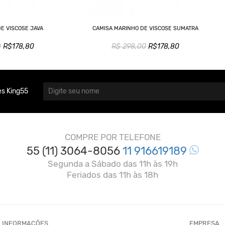
DE VISCOSE JAVA
CAMISA MARINHO DE VISCOSE SUMATRA
0
R$178,80
R$ 298,00
R$178,80
s King55
COMPRE POR TELEFONE
55 (11) 3064-8056
11 916619189
Segunda a Sábado das 11h às 19h
Feriados das 11h às 18h
INFORMAÇÕES
EMPRESA