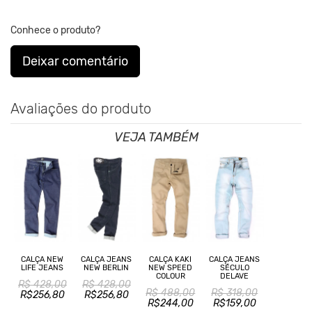
Nos Produtos da King55 não se utilizam nenhum material
de
origem animal. Além disso, sustentabilidade é algo que
está no
Conhece o produto?
DNA da marca desde sua fundação.
Deixar comentário
Avaliações do produto
VEJA TAMBÉM
CALÇA NEW
CALÇA JEANS
CALÇA KAKI
CALÇA JEANS
LIFE JEANS
NEW BERLIN
NEW SPEED
SÉCULO
COLOUR
DELAVE
R$ 428,00
R$ 428,00
R$ 488,00
R$ 318,00
R$256,80
R$256,80
R$244,00
R$159,00