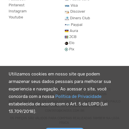
Pinterest
Visa
Instagram
Discover
Youtube
Diners Club
Paypal
Aura
JCB
Elo
Pix
Utilizamos cookies em nosso site que podem
armazenar seus dados pessoais para melhorar sua
experiencia e navegação. Ao acessar o site, você
© KING55 - LOJA DE ROUPAS VEGANO E SUSTENTÁVEL. CNPJ:
07.438.330/0001-02 . TODOS OS DIREITOS RESERVADOS.
concorda com a nossa
Política de Privacidade
RUA DOUTOR VIRGÍLIO DE CARVALHO PINTO - 190, 05415-020 - SÃO PAULO
estabelecida de acordo com o Art. 5 da LGPD (Lei
- SP - BRASIL - FONE: 55 (11) 3064-8056. EMAIL:
CONTATO@KING55.COM.BR
13.709/2018).
OS PREÇOS SÃO VÁLIDOS PARA COMPRAS REALIZADAS TAMBEM NA LOJA
FÍSICA.