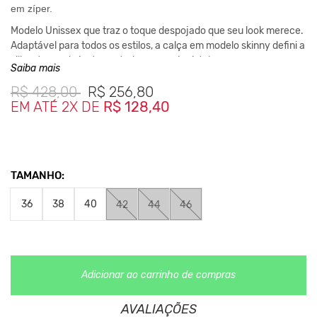
em zíper.
Modelo Unissex que traz o toque despojado que seu look merece.
Adaptável para todos os estilos, a calça em modelo skinny defini a
silhueta sendo justa em toda a peça. Invista!
Saiba mais
Medidas da Peça
R$
428,00
R$
256,80
36- Cintura 36cm – Gancho 28cm – Comprimento 109cm
EM ATÉ 2X DE
R$ 128,40
38- Cintura 37cm – Gancho 29cm – Comprimento 110cm
40- Cintura 38cm – Gancho 30cm – Comprimento 111cm
42- Cintura 41cm – Gancho 30cm – Comprimento 112cm
44- Cintura 42cm – Gancho 31cm – Comprimento 113cm
TAMANHO:
46- Cintura 44cm – Gancho 32cm – Comprimento 114cm
*As medidas podem ter variação de até 2 cm
36
38
40
42
44
46
**As cores podem variar conforme a configuração do seu
monitor.
Clique aqui
Para saber mais sobre a manutenção de suas
roupas.
Adicionar ao carrinho de compras
AVALIAÇÕES