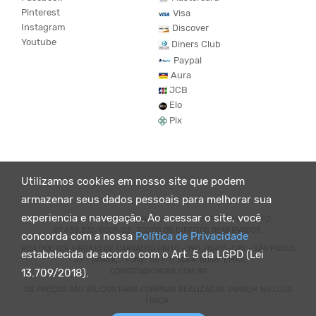
Pinterest
Visa
Instagram
Discover
Youtube
Diners Club
Paypal
Aura
JCB
Elo
Pix
Utilizamos cookies em nosso site que podem
armazenar seus dados pessoais para melhorar sua
experiencia e navegação. Ao acessar o site, você
© KING55 - LOJA DE ROUPAS VEGANO E SUSTENTÁVEL. CNPJ:
07.438.330/0001-02 . TODOS OS DIREITOS RESERVADOS.
concorda com a nossa
Política de Privacidade
RUA DOUTOR VIRGÍLIO DE CARVALHO PINTO - 190, 05415-020 - SÃO PAULO
estabelecida de acordo com o Art. 5 da LGPD (Lei
- SP - BRASIL - FONE: 55 (11) 3064-8056. EMAIL:
CONTATO@KING55.COM.BR
13.709/2018).
OS PREÇOS SÃO VÁLIDOS PARA COMPRAS REALIZADAS TAMBEM NA LOJA
FÍSICA.