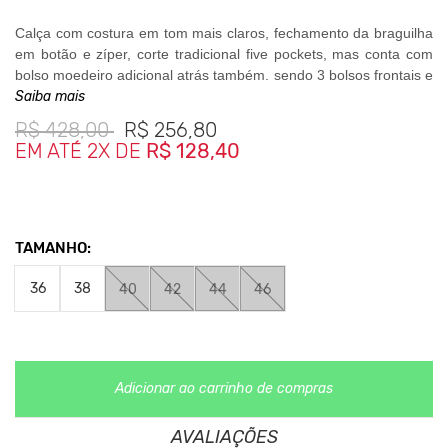
Calça com costura em tom mais claros, fechamento da braguilha
em botão e zíper, corte tradicional five pockets, mas conta com
bolso moedeiro adicional atrás também, sendo 3 bolsos frontais e
três bolsos traseiros.
Saiba mais
R$
428,00
R$
256,80
Super prática, confortável e com ótimo caimento, ideal para o dia-
EM ATÉ 2X DE
R$ 128,40
a-dia complementando seu look de forma despojada.
Composição
90% Algodão
08% Elastomultitester
TAMANHO:
02% Elastano
36
38
40
42
44
46
Medidas da Peça
36 Cintura 37cm / Comprimento 107cm
38 Cintura 39cm / Comprimento 108cm
40 Cintura 41cm / Comprimento 108cm
Adicionar ao carrinho de compras
42 Cintura 42cm / Comprimento 110cm
44 Cintura 44cm / Comprimento 110cm
46 Cintura 46cm / Comprimento 111cm
AVALIAÇÕES