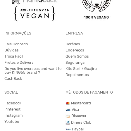
INFORMAÇÕES
EMPRESA
Fale Conosco
Horários
Dúvidas
Endereços
Troca Fácil
Quem Somos
Fretes e Delivery
Segurança
Do you live overseas and want to
Kite Surf / Guajiru
buy KING55´brand ?
Depoimentos
CashBack
SOCIAL
MÉTODOS DE PAGAMENTO
Facebook
Mastercard
Pinterest
Visa
Instagram
Discover
Youtube
Diners Club
Paypal