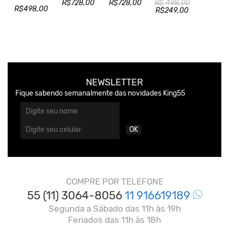
R$728,00
R$728,00
R$ 498,00
R$498,00
R$249,00
NEWSLETTER
Fique sabendo semanalmente das novidades King55
OK
COMPRE POR TELEFONE
55 (11) 3064-8056
11 916619189
Segunda a Sábado das 11h às 19h
Feriados das 11h às 18h