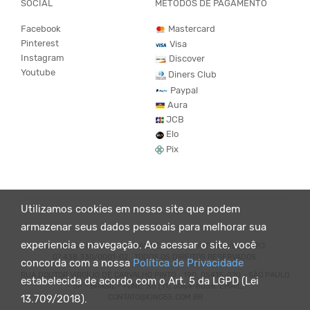
SOCIAL
MÉTODOS DE PAGAMENTO
Facebook
Mastercard
Pinterest
Visa
Instagram
Discover
Youtube
Diners Club
Paypal
Aura
JCB
Elo
Pix
Utilizamos cookies em nosso site que podem
armazenar seus dados pessoais para melhorar sua
experiencia e navegação. Ao acessar o site, você
© KING55 - LOJA DE ROUPAS VEGANO E SUSTENTÁVEL. CNPJ:
07.438.330/0001-02 . TODOS OS DIREITOS RESERVADOS.
concorda com a nossa
Política de Privacidade
RUA DOUTOR VIRGÍLIO DE CARVALHO PINTO - 190, 05415-020 - SÃO PAULO
estabelecida de acordo com o Art. 5 da LGPD (Lei
- SP - BRASIL - FONE: 55 (11) 3064-8056. EMAIL:
CONTATO@KING55.COM.BR
13.709/2018).