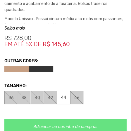
caimento e acabamento de alfaiatairia. Bolsos traseiros
quadrados.
Modelo Unissex. Possui cintura média alta e cós com passantes,
fechamento em zíper e botão de massa.
Saiba mais
Esta Calça é muito confortavel, versatil e para todos momentos e
R$
728,00
ambientes, combina com tshirts, regatas, camisas, blazers, etc...
EM ATÉ 5X DE
R$ 145,60
Composição:
97% Algodão / 3% Elastano
OUTRAS CORES:
Medidas:
36 Cintura 38cm / Comprimento 95cm
38 Cintura 40cm / Comprimento 96cm
40 Cintura 42cm / Comprimento 97cm
TAMANHO:
42 Cintura 44cm / Comprimento 98cm
44 Cintura 46cm / Comprimento 99cm
44
36
38
40
42
46
46 Cintura 48cm / Comprimento 100cm
*As medidas podem sofrer variação de até 2 cm.
Adicionar ao carrinho de compras
**As cores podem variar conforme a configuração do seu