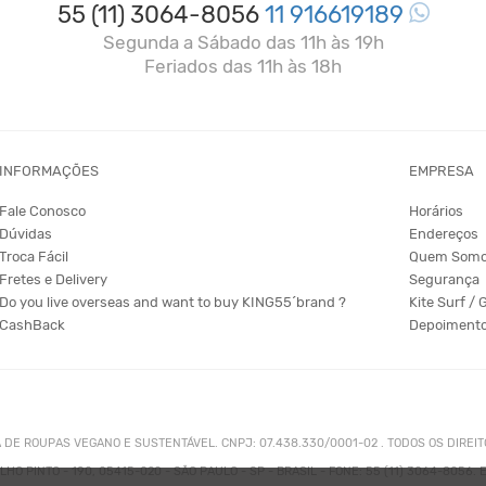
55 (11) 3064-8056
11 916619189
Segunda a Sábado das 11h às 19h
Feriados das 11h às 18h
INFORMAÇÕES
EMPRESA
Fale Conosco
Horários
Dúvidas
Endereços
Troca Fácil
Quem Som
Fretes e Delivery
Segurança
Do you live overseas and want to buy KING55´brand ?
Kite Surf / 
CashBack
Depoiment
A DE ROUPAS VEGANO E SUSTENTÁVEL. CNPJ: 07.438.330/0001-02 . TODOS OS DIREI
HO PINTO - 190, 05415-020 - SÃO PAULO - SP - BRASIL - FONE: 55 (11) 3064-8056