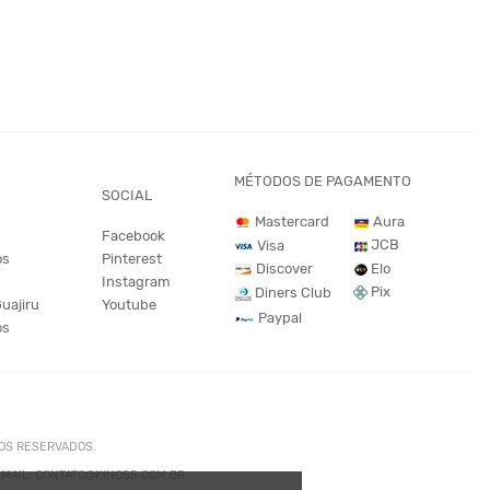
MÉTODOS DE PAGAMENTO
SOCIAL
Mastercard
Aura
Facebook
JCB
Visa
os
Pinterest
Discover
Elo
Instagram
Pix
Diners Club
Guajiru
Youtube
Paypal
os
TOS RESERVADOS.
. EMAIL: CONTATO@KING55.COM.BR