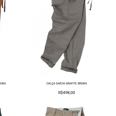
C
L
M
T
RONX
CALÇA SARJA GRAFITE BRONX
R$498,00