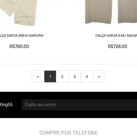
LÇA SARJA AREIA SAMURAI
CALÇA SARJA KAKI SQUA
R$780,00
R$728,00
«
1
2
3
4
»
King55
COMPRE POR TELEFONE