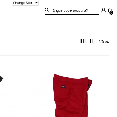
Change Store
0
filtros
T