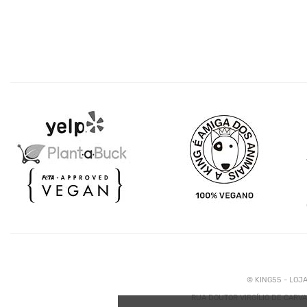
© KING55 - LOJ
RUA DOUTOR VIRGÍLIO DE CARVAL