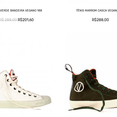
 VERDE BANDEIRA VEGANO 188
TÊNIS MARROM CASCA VEGAN
R$ 288,00
R$201,60
R$288,00