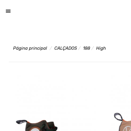
Página principal
CALÇADOS
188
High