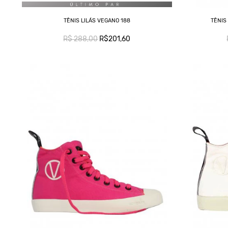
TÊNIS LILÁS VEGANO 188
TÊNIS
R$ 288,00
R$201,60