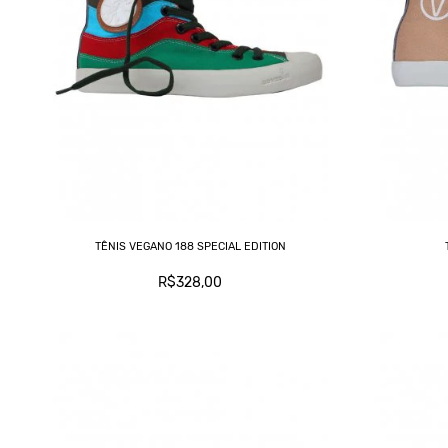
TÊNIS VEGANO 188 SPECIAL EDITION
R$328,00