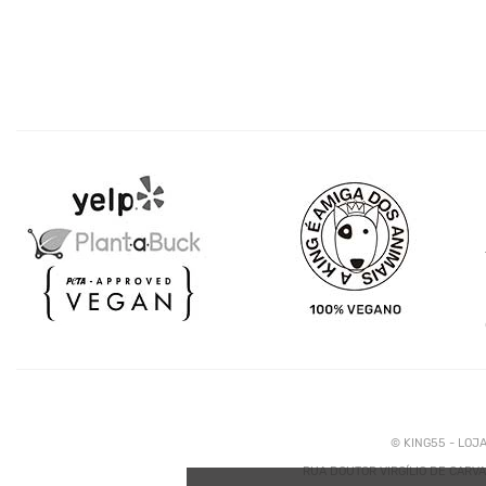
© KING55 - LOJ
RUA DOUTOR VIRGÍLIO DE CARVAL