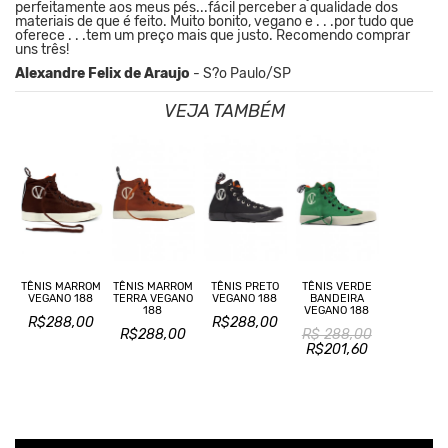
perfeitamente aos meus pés...fácil perceber a qualidade dos
materiais de que é feito. Muito bonito, vegano e . . .por tudo que
oferece . . .tem um preço mais que justo. Recomendo comprar
uns três!
Alexandre Felix de Araujo
- S?o Paulo/SP
VEJA TAMBÉM
TÊNIS MARROM
TÊNIS PRETO
TÊNIS VERDE
TÊNIS MARROM
TERRA VEGANO
VEGANO 188
BANDEIRA
VEGANO 188
188
VEGANO 188
R$288,00
R$288,00
R$288,00
R$ 288,00
R$201,60