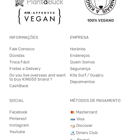
INFORMAÇÕES
EMPRESA
Fale Conosco
Horários
Dúvidas
Endereços
Troca Fácil
Quem Somos
Fretes e Delivery
Segurança
Do you live overseas and want
Kite Surf / Guajiru
to buy KING55´brand ?
Depoimentos
CashBack
SOCIAL
MÉTODOS DE PAGAMENTO
Facebook
Mastercard
Pinterest
Visa
Instagram
Discover
Youtube
Diners Club
Paypal