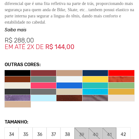
diferencial que é uma fita refletiva na parte de trás, proporcionando mais
segurança para quem anda de Bike, Skate, etc...tambem possui elastico na
parte interna para segurar a lingua do tênis, dando mais conforto e
estabilidade no cabedal.
Palmilha com memória, confeccionada de PU italiano, removivel para
Saiba mais
melhor calce, possui também respirador pra gerar maior conforto para
R$
288,00
seus pés.
EM ATÉ 2X DE
R$ 144,00
O material deste Tênis Vegano é 100% algodão e a fita traseira é 100%
poliester com amido de reflexão e o
solado
é de borracha reciclada
vulcanizada.
OUTRAS CORES:
100% Unissex e Versátil permitindo várias composições. Confira as cores
e garanta o seu!
*As medidas podem sofrer variação de até 1 cm.
**As cores podem variar conforme a configuração do seu monitor.
Clique aqui
Para saber mais sobre a manutenção de seus
calçados.
TAMANHO:
Nos Produtos da King55 não se utilizam nenhum material
de
34
35
36
37
38
42
39
40
41
origem animal. Além disso, sustentabilidade é algo que
está no