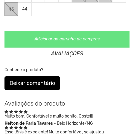
DNA da marca desde sua fundação.
44
43
Veja abaixo tabela de tamanhos comparados a numerçao
Adicionar ao carrinho de compras
europeia.
AVALIAÇÕES
Conhece o produto?
Deixar comentário
Avaliações do produto
Muito bom. Confortável e muito bonito. Gostei!!
Helton de Faria Tavares
- Belo Horizonte/MG
Esse tênis é excelente! Muito confortável, se ajustou