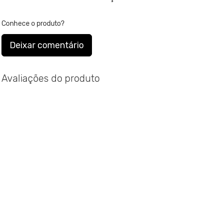
Veja abaixo tabela de tamanhos comparados a numerçao europeia.
Conhece o produto?
Deixar comentário
Avaliações do produto