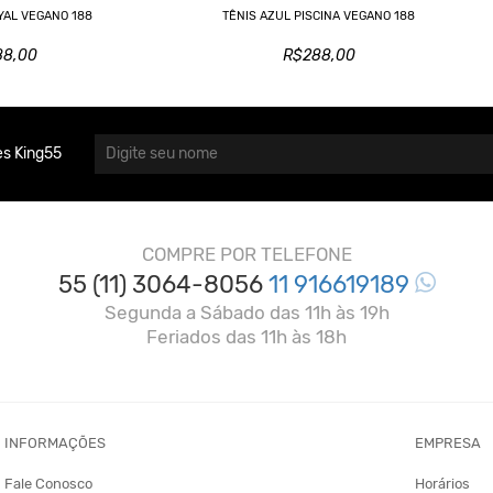
YAL VEGANO 188
TÊNIS AZUL PISCINA VEGANO 188
88,00
R$288,00
s King55
COMPRE POR TELEFONE
55 (11) 3064-8056
11 916619189
Segunda a Sábado das 11h às 19h
Feriados das 11h às 18h
INFORMAÇÕES
EMPRESA
Fale Conosco
Horários