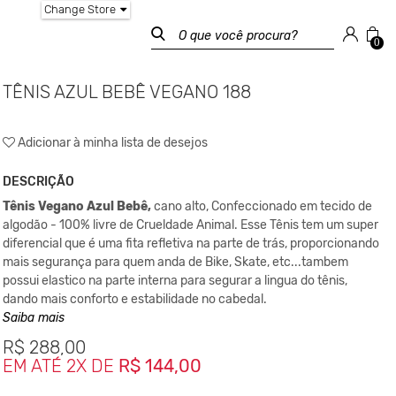
Change Store
0
TÊNIS AZUL BEBÊ VEGANO 188
Adicionar à minha lista de desejos
DESCRIÇÃO
Tênis Vegano Azul Bebê,
cano alto, Confeccionado em tecido de
algodão - 100% livre de Crueldade Animal. Esse Tênis tem um super
diferencial que é uma fita refletiva na parte de trás, proporcionando
mais segurança para quem anda de Bike, Skate, etc...tambem
possui elastico na parte interna para segurar a lingua do tênis,
dando mais conforto e estabilidade no cabedal.
Palmilha com memória, confeccionada de PU italiano, removivel
Saiba mais
para melhor calce, possui também respirador pra gerar maior
R$
288,00
conforto para seus pés.
EM ATÉ 2X DE
R$ 144,00
O material deste Tênis Vegano é 100% algodão e a fita traseira é
100% poliester com amido de reflexão e o solado é de borracha