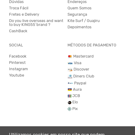
Dúvidas
Endereços
Troca Fácil
Quem Somos
Fretes e Delivery
Segurança
Do you live overseas and want
Kite Surf / Guajiru
to buy KING55´brand ?
Depoimentos
CashBack
SOCIAL
MÉTODOS DE PAGAMENTO
Facebook
Mastercard
Pinterest
Visa
Instagram
Discover
Youtube
Diners Club
Paypal
Aura
JCB
Elo
Pix
Utilizamos cookies em nosso site que podem