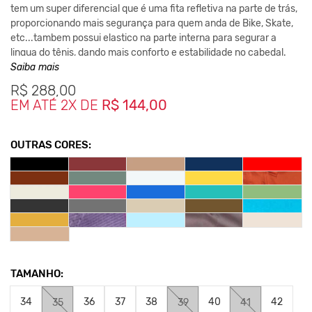
tem um super diferencial que é uma fita refletiva na parte de trás,
proporcionando mais segurança para quem anda de Bike, Skate,
etc...tambem possui elastico na parte interna para segurar a
lingua do tênis, dando mais conforto e estabilidade no cabedal.
Palmilha com memória, confeccionada de PU italiano, removivel
Saiba mais
para melhor calce, possui também respirador pra gerar maior
R$
288,00
conforto para seus pés.
EM ATÉ 2X DE
R$ 144,00
O material deste Tênis Vegano é 100% algodão e a fita traseira é
100% poliester com amido de reflexão e o solado é de borracha
reciclada vulcanizada.
OUTRAS CORES:
100% Unissex e Versátil permitindo várias composições. Confira
as cores e garanta o seu!
*As medidas podem sofrer variação de até 1 cm.
**As cores podem variar conforme a configuração do seu
monitor.
Clique aqui
Para saber mais sobre a manutenção de seu
TAMANHO:
calçados.
34
36
37
38
40
42
35
39
41