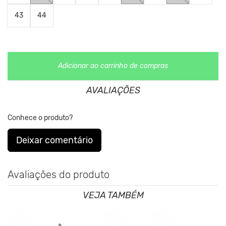
Nos Produtos da King55 não se utilizam nenhum material de
43
44
origem animal. Além disso, sustentabilidade é algo que está no
DNA da marca desde sua fundação.
Adicionar ao carrinho de compras
AVALIAÇÕES
Veja abaixo tabela de tamanhos comparados a numerçao
Conhece o produto?
europeia.
Deixar comentário
Avaliações do produto
VEJA TAMBÉM