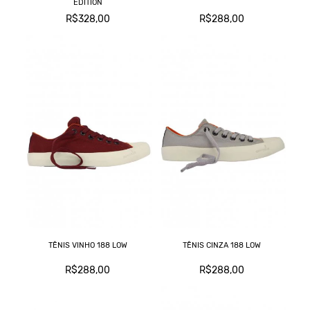
EDITION
R$328,00
R$288,00
TÊNIS VINHO 188 LOW
TÊNIS CINZA 188 LOW
R$288,00
R$288,00