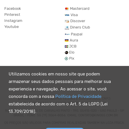
Facebook
Mastercard
Pinterest
Visa
Instagram
Discover
Youtube
Diners Club
Paypal
Aura
JCB
Elo
Pix
Utilizamos cookies em nosso site que podem
armazenar seus dados pessoais para melhorar sua
experiencia e navegação. Ao acessar o site, você
concorda com a nossa
Política de Privacidade
© KING55 - LOJA DE ROUPAS VEGANO E SUSTENTÁVEL. CNPJ:
07.438.330/0001-02 . TODOS OS DIREITOS RESERVADOS.
estabelecida de acordo com o Art. 5 da LGPD (Lei
RUA DOUTOR VIRGÍLIO DE CARVALHO PINTO - 190, 05415-020 - SÃO PAULO - SP
13.709/2018).
- BRASIL - FONE: 55 (11) 3064-8056. EMAIL: CONTATO@KING55.COM.BR
OS PREÇOS SÃO VÁLIDOS PARA COMPRAS REALIZADAS TAMBEM NA LOJA FÍSICA.