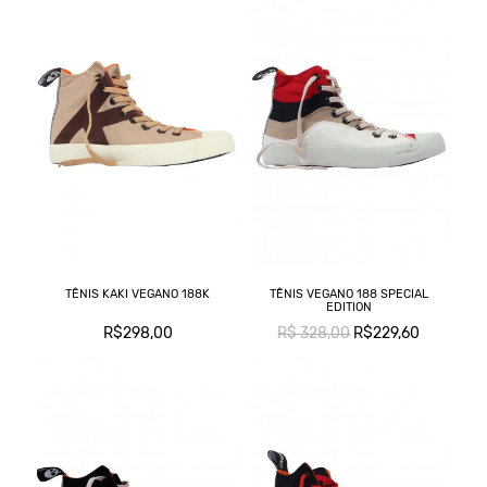
TÊNIS KAKI VEGANO 188K
TÊNIS VEGANO 188 SPECIAL
EDITION
R$298,00
R$ 328,00
R$229,60