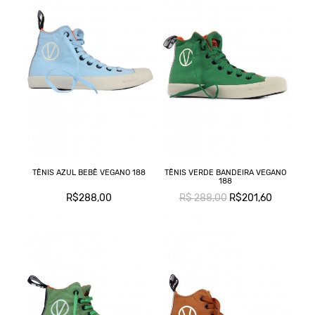
TÊNIS AZUL BEBÊ VEGANO 188
TÊNIS VERDE BANDEIRA VEGANO
188
R$288,00
R$ 288,00
R$201,60