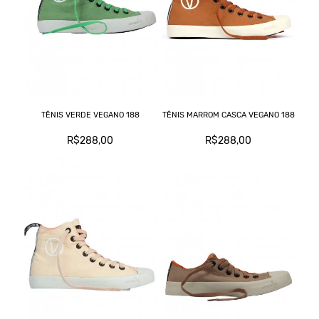
C
L
T
TÊNIS VERDE VEGANO 188
TÊNIS MARROM CASCA VEGANO 188
R$288,00
R$288,00