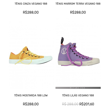
TÊNIS CINZA VEGANO 188
TÊNIS MARROM TERRA VEGANO 188
R$288,00
R$288,00
TÊNIS MOSTARDA 188 LOW
TÊNIS LILÁS VEGANO 188
R$288,00
R$ 288,00
R$201,60