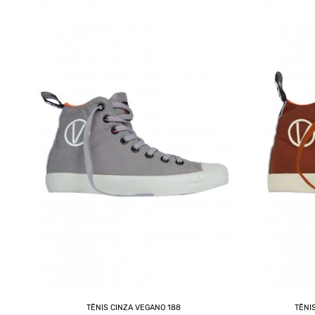
TÊNIS CINZA VEGANO 188
TÊNI