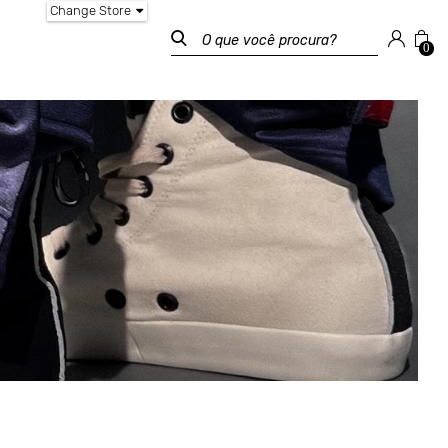
Change Store
0