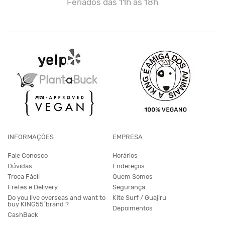
Feriados das 11h às 18h
INFORMAÇÕES
EMPRESA
Fale Conosco
Horários
Dúvidas
Endereços
Troca Fácil
Quem Somos
Fretes e Delivery
Segurança
Do you live overseas and want to
Kite Surf / Guajiru
buy KING55´brand ?
Depoimentos
CashBack