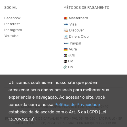
SOCIAL
MÉTODOS DE PAGAMENTO
Facebook
Mastercard
Pinterest
Visa
Instagram
Discover
Youtube
Diners Club
Paypal
Aura
JCB
Elo
Pix
Utilizamos cookies em nosso site que podem
armazenar seus dados pessoais para melhorar sua
experiencia e navegação. Ao acessar o site, você
concorda com a nossa
Política de Privacidade
© KING55 - LOJA DE ROUPAS VEGANO E SUSTENTÁVEL. CNPJ:
07.438.330/0001-02 . TODOS OS DIREITOS RESERVADOS.
estabelecida de acordo com o Art. 5 da LGPD (Lei
RUA DOUTOR VIRGÍLIO DE CARVALHO PINTO - 190, 05415-020 - SÃO PAULO - SP
13.709/2018).
- BRASIL - FONE: 55 (11) 3064-8056. EMAIL: CONTATO@KING55.COM.BR