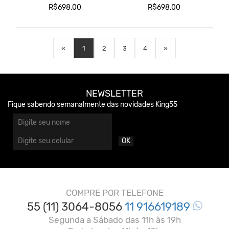
R$698,00
R$698,00
«
1
2
3
4
»
NEWSLETTER
Fique sabendo semanalmente das novidades King55
OK
COMPRE POR TELEFONE
55 (11) 3064-8056
11 916619189
Segunda a Sábado das 11h às 19h