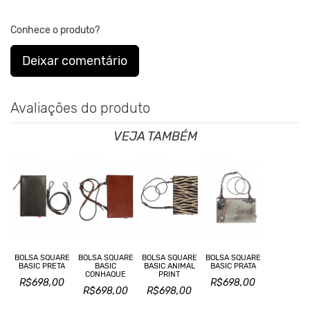
Clique aqui
Para saber mais sobre a manutenção de suas
Conhece o produto?
roupas.
Deixar comentário
Nos Produtos da King55 não se utilizam nenhum material
de
origem animal. Além disso, sustentabilidade é algo que
está no
Avaliações do produto
DNA da marca desde sua fundação.
VEJA TAMBÉM
BOLSA SQUARE
BOLSA SQUARE
BOLSA SQUARE
BOLSA SQUARE
BASIC PRETA
BASIC
BASIC ANIMAL
BASIC PRATA
CONHAQUE
PRINT
R$698,00
R$698,00
R$698,00
R$698,00