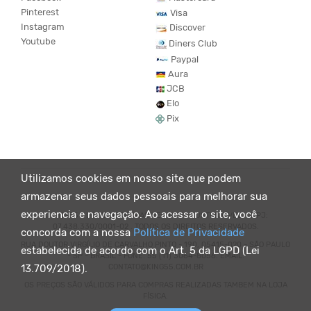
Pinterest
Visa
Instagram
Discover
Youtube
Diners Club
Paypal
Aura
JCB
Elo
Pix
Utilizamos cookies em nosso site que podem
armazenar seus dados pessoais para melhorar sua
experiencia e navegação. Ao acessar o site, você
© KING55 - LOJA DE ROUPAS VEGANO E SUSTENTÁVEL. CNPJ:
07.438.330/0001-02 . TODOS OS DIREITOS RESERVADOS.
concorda com a nossa
Política de Privacidade
RUA DOUTOR VIRGÍLIO DE CARVALHO PINTO - 190, 05415-020 - SÃO PAULO
estabelecida de acordo com o Art. 5 da LGPD (Lei
- SP - BRASIL - FONE: 55 (11) 3064-8056. EMAIL:
CONTATO@KING55.COM.BR
13.709/2018).
OS PREÇOS SÃO VÁLIDOS PARA COMPRAS REALIZADAS TAMBEM NA LOJA
FÍSICA.