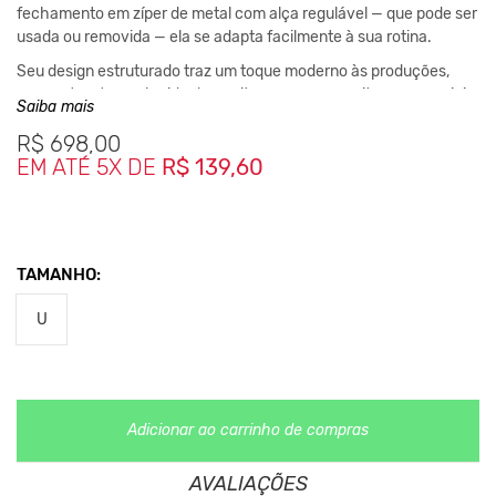
fechamento em zíper de metal com alça regulável — que pode ser
usada ou removida — ela se adapta facilmente à sua rotina.
Seu design estruturado traz um toque moderno às produções,
enquanto o tamanho ideal permite carregar seus itens essenciais
Saiba mais
com organização e segurança. Versátil, pode ser usada como
R$
698,00
pochete, bolsa transversal ou até mesmo como carteira.
EM ATÉ 5X DE
R$ 139,60
Produzida em material sintético e livre de crueldade animal, une
moda e consciência em um único acessório.
Medidas da Peça
TAMANHO:
Bolsa
U
Comprimento: 15cm / Largura: 24cm
Alça Ajustável
Comprimento
:
112cm / Largura
:
1cm
Adicionar ao carrinho de compras
**As cores podem variar conforme a configuração do seu
monitor.
AVALIAÇÕES