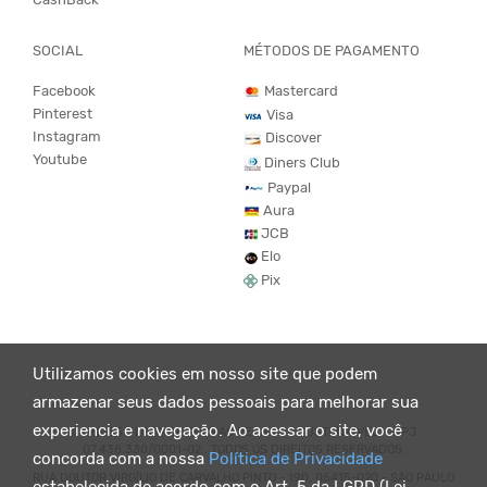
SOCIAL
MÉTODOS DE PAGAMENTO
Facebook
Mastercard
Pinterest
Visa
Instagram
Discover
Youtube
Diners Club
Paypal
Aura
JCB
Elo
Pix
Utilizamos cookies em nosso site que podem
armazenar seus dados pessoais para melhorar sua
experiencia e navegação. Ao acessar o site, você
© KING55 - LOJA DE ROUPAS VEGANO E SUSTENTÁVEL. CNPJ:
07.438.330/0001-02 . TODOS OS DIREITOS RESERVADOS.
concorda com a nossa
Política de Privacidade
RUA DOUTOR VIRGÍLIO DE CARVALHO PINTO - 190, 05415-020 - SÃO PAULO