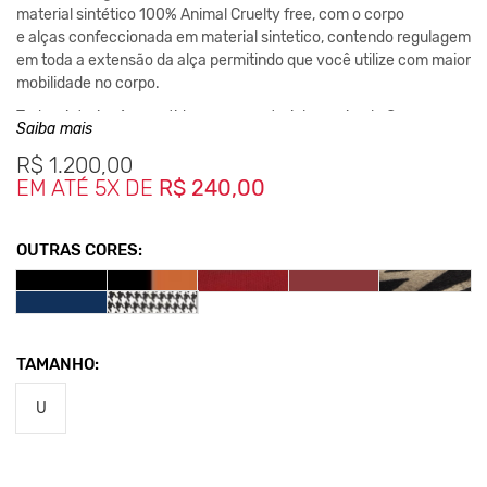
material sintético 100% Animal Cruelty free, com o corpo
e alças confeccionada em material sintetico, contendo regulagem
em toda a extensão da alça permitindo que você utilize com maior
mobilidade no corpo.
Todo o interior é revestido por um material que simula Camurça,
Saiba mais
possui um bolso interno e um externo com dois cursores.
R$
1.200,00
Pratica e estilosa, funciona bem como uma Mochila, com um lindo
EM ATÉ 5X DE
R$ 240,00
Design, sendo excelente para atividades ao ar livre.
OUTRAS CORES:
Medidas da Peça:
Comprimento: 23cm / Largura: 46cm
**As cores podem variar conforme a configuração do seu monitor.
TAMANHO:
Clique aqui
Para saber mais sobre os cuidados com seu
U
acessório.
Nos Produtos da King55 não se utilizam nenhum material de
origem animal. Além disso, sustentabilidade é algo que está no