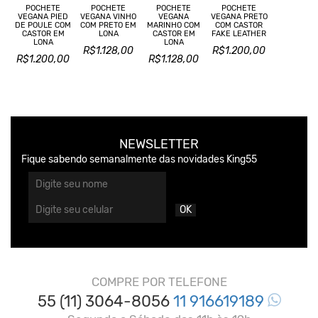
POCHETE
POCHETE
POCHETE
POCHETE
VEGANA PIED
VEGANA VINHO
VEGANA
VEGANA PRETO
DE POULE COM
COM PRETO EM
MARINHO COM
COM CASTOR
CASTOR EM
LONA
CASTOR EM
FAKE LEATHER
LONA
LONA
R$1.128,00
R$1.200,00
R$1.200,00
R$1.128,00
NEWSLETTER
Fique sabendo semanalmente das novidades King55
OK
COMPRE POR TELEFONE
55 (11) 3064-8056
11 916619189