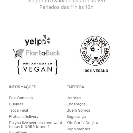
Segunda a Sábado das 11h às 19h
Feriados das 11h às 18h
INFORMAÇÕES
EMPRESA
Fale Conosco
Horários
Dúvidas
Endereços
Troca Fácil
Quem Somos
Fretes e Delivery
Segurança
Do you live overseas and want
Kite Surf / Guajiru
to buy KING55´brand ?
Depoimentos
CashBack