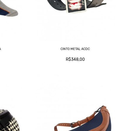
L
T
A
CINTO METAL ACDC
R$348,00