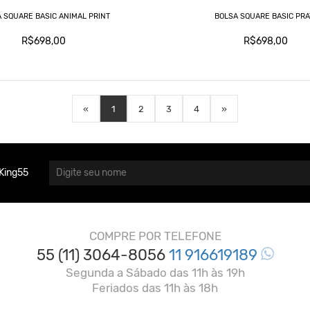
 SQUARE BASIC ANIMAL PRINT
BOLSA SQUARE BASIC PRA
R$698,00
R$698,00
«
1
2
3
4
»
King55
COMPRE POR TELEFONE
55 (11) 3064-8056
11 916619189
Segunda a Sábado das 11h às 19h
Feriados das 11h às 18h