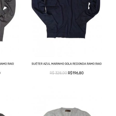
C
L
T
RAMO RAIO
SUÉTER AZUL MARINHO GOLA REDONDA RAMO RAIO
0
R$ 328,00
R$196,80