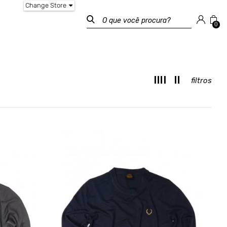
Change Store
0
filtros
T