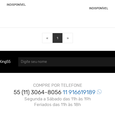
INDISPONÍVEL
INDISPONÍVEL
«
1
»
King55
COMPRE POR TELEFONE
55 (11) 3064-8056
11 916619189
Segunda a Sábado das 11h às 19h
Feriados das 11h às 18h